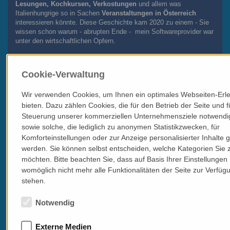
Lesungen, Kochkursen, Verkostungen
und allem was
Italienhungrige so in Sachen
Veranstaltungen in Österreich
interessieren könnte. Diese Geschichte kam 2020 zu einem - Sie
wissen schon warum - abrupten Ende - mein Softwareprovider war
unter den wirtschaftlichen Opfern.
Nach langer Suche wurde ich endlich fündig und so geht es wieder
los! Meine große Bitte: Sollte Ihnen etwas zu Auge oder Ohr
Cookie-Verwaltung
kommen, daß Sie bei mir nicht im Kalender finden, so bitte ich
wieder um sachdienliche Hinweise.
Wir verwenden Cookies, um Ihnen ein optimales Webseiten-Erle
Hier geht es zum Veranstaltungskalender
bieten. Dazu zählen Cookies, die für den Betrieb der Seite und f
Steuerung unserer kommerziellen Unternehmensziele notwendig
sowie solche, die lediglich zu anonymen Statistikzwecken, für
Komforteinstellungen oder zur Anzeige personalisierter Inhalte 
werden. Sie können selbst entscheiden, welche Kategorien Sie 
möchten. Bitte beachten Sie, dass auf Basis Ihrer Einstellungen
womöglich nicht mehr alle Funktionalitäten der Seite zur Verfüg
stehen.
Notwendig
Externe Medien
SPRACHREISEN - Ravenna