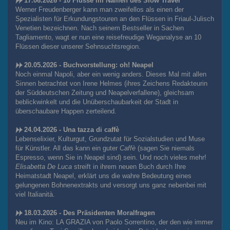
17.06.2026 - 10 Flüsse im Namen des Slow Travel
Werner Freudenberger kann man zweifellos als einen der
Spezialisten für Erkundungstouren an den Flüssen in Friaul-Julisch
Venetien bezeichnen. Nach seinem Bestseller in Sachen
Tagliamento, wagt er nun eine reisefreudige Weganalyse an 10
Flüssen dieser unserer Sehnsuchtsregion.
20.05.2026 - Buchvorstellung: oh! Neapel
Noch einmal Napoli, aber ein wenig anders. Dieses Mal mit allen
Sinnen betrachtet von Irene Helmes (ihres Zeichens Redakteurin
der Süddeutschen Zeitung und Neapelverfallene), gleichsam
beblickwinkelt und die Unüberschaubarkeit der Stadt in
überschaubare Happen zerteilend.
24.04.2026 - Una tazza di caffè
Lebenselixier, Kulturgut, Grundzutat für Sozialstudien und Muse
für Künstler. All das kann ein guter
Caffè
(sagen Sie niemals
Espresso, wenn Sie in Neapel sind) sein. Und noch vieles mehr!
Elisabetta De Luca
streift in ihrem neuen Buch durch Ihre
Heimatstadt Neapel, erklärt uns die wahre Bedeutung eines
gelungenen Bohnenextrakts und versorgt uns ganz nebenbei mit
viel Italianità.
18.03.2026 - Des Präsidenten Moralfragen
Neu im Kino: LA GRAZIA von Paolo Sorrentino, der den wie immer