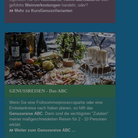
geführte
Weinverkostungen
handeln, oder?
Mehr zu KursGenussVarianten
GENUSSREISEN - Das ABC
Wenn Sie eine Frühsommerproseccopartie oder eine
Erntedankreise nach Italien planen, so hilft das
Genussreise ABC
. Darin sind die wichtigsten "Zutaten"
meiner maßgeschneiderten Reisen für 2 - 10 Personen
erklärt.
Weiter zum Genussreise ABC ...