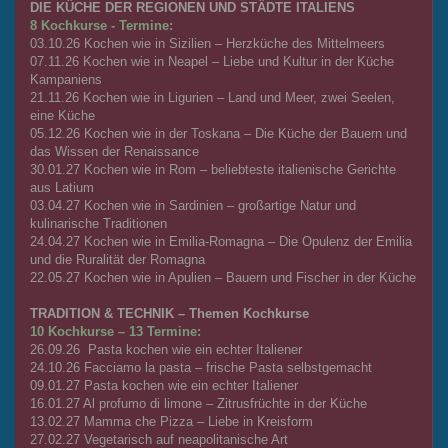
DIE KÜCHE DER REGIONEN UND STÄDTE ITALIENS
8 Kochkurse - Termine:
03.10.26 Kochen wie in Sizilien – Herzküche des Mittelmeers
07.11.26 Kochen wie in Neapel – Liebe und Kultur in der Küche
Kampaniens
21.11.26 Kochen wie in Ligurien – Land und Meer, zwei Seelen,
eine Küche
05.12.26 Kochen wie in der Toskana – Die Küche der Bauern und
das Wissen der Renaissance
30.01.27 Kochen wie in Rom – beliebteste italienische Gerichte
aus Latium
03.04.27 Kochen wie in Sardinien – großartige Natur und
kulinarische Traditionen
24.04.27 Kochen wie in Emilia-Romagna – Die Opulenz der Emilia
und die Ruralität der Romagna
22.05.27 Kochen wie in Apulien – Bauern und Fischer in der Küche
TRADITION & TECHNIK – Themen Kochkurse
10 Kochkurse – 13 Termine:
26.09.26 Pasta kochen wie ein echter Italiener
24.10.26 Facciamo la pasta – frische Pasta selbstgemacht
09.01.27 Pasta kochen wie ein echter Italiener
16.01.27 Al profumo di limone – Zitrusfrüchte in der Küche
13.02.27 Mamma che Pizza – Liebe in Kreisform
27.02.27 Vegetarisch auf neapolitanische Art