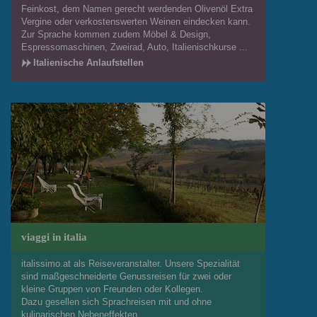
Feinkost, dem Namen gerecht werdenden Olivenöl Extra
Vergine oder verkostenswerten Weinen eindecken kann.
Zur Sprache kommen zudem Möbel & Design,
Espressomaschinen, Zweirad, Auto, Italienischkurse ...
Italienische Anlaufstellen
viaggi in italia
italissimo.at als Reiseveranstalter. Unsere Spezialität
sind maßgeschneiderte Genussreisen für zwei oder
kleine Gruppen von Freunden oder Kollegen.
Dazu gesellen sich Sprachreisen mit und ohne
kulinarischen Nebeneffekten.