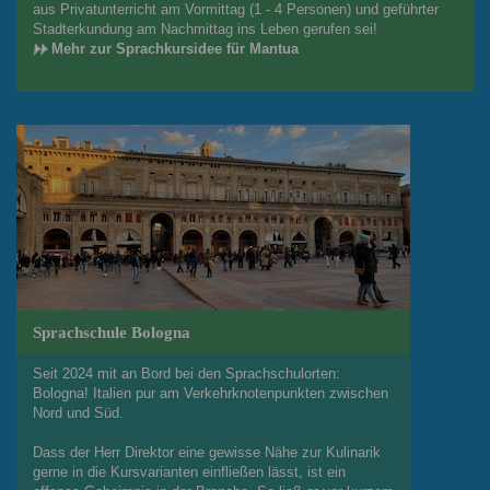
aus Privatunterricht am Vormittag (1 - 4 Personen) und geführter
Stadterkundung am Nachmittag ins Leben gerufen sei!
Mehr zur Sprachkursidee für Mantua
Sprachschule Bologna
Seit 2024 mit an Bord bei den Sprachschulorten:
Bologna! Italien pur am Verkehrknotenpunkten zwischen
Nord und Süd.
Dass der Herr Direktor eine gewisse Nähe zur Kulinarik
gerne in die Kursvarianten einfließen lässt, ist ein