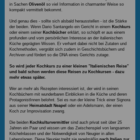
in Sachen
Olivenöl
so viel Information in charmanter Weise so
kompakt vermittelt bekommt.
Und genau dies - sollte sich alsbald herausstellen - ist die Stärke
der beiden. Wenn Dario Santangelo ein Gericht in einem
Kochkurs
oder einem seiner
Kochbücher
erklärt, so schöpft er aus einem
profunden und vom persönlichen Interesse an der italienischen
Küche geprägten Wissen. Er verharrt dabei nicht bei Zutaten und
Kochmethoden, vergräbt sich zudem in Geschichtsbüchern und
Archiven und fördert so die DNA eines Gerichts zutage.
So wird jeder Kochkurs zu einer kleinen "Italienischen Reise"
und bald schon werden diese Reisen zu Kochkursen - dazu
mehr etwas später.
Wer an mehr als Rezepten interessiert ist, der wird in seinen
Kochbüchern mit wunderbaren Einblicken in die Küche und deren
ProtagonistInnen belohnt. Sei es nun der kleine Trick einer Signora
aus seiner
Heimatstadt Neapel
oder ein Adelsmann, der einen
Koch zur Improvisation zwang.
Die beiden
Kochkulturvermittler
sind auch privat seit über 25
Jahren ein Paar und wissen um das Zwischenspiel von langsamen
Köchelnlassen und der Notwendigkeit von Neugier in allen
Lebenslagen. Diese Neugier treibt sie regelmäßig
nach Italien zur