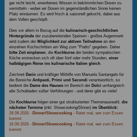
gar nicht leicht, erworbenes Wissen in bekömmlichen Dosen zu
vermitteln - wobei wir Dosen im gegenständlichen Sinne keinen
Platz einräumen. Es wird frisch & saisonell gekocht, dabei aus
dem Vollen geschöpft.
Dies vor allem in Bezug auf die
kulinarisch-geschichtlichen
Hintergründe
der zuzubereitenden Speisen - großes Augenmerk
wird zudem der
Möglichkeit zur aktiven Teilnahme
an den
einzelnen Kochschritten am Weg zum "Piatto" gegeben. Daher
bitte Zeit einplanen
, die
Kochkurse
der beiden sympatischen
Köche erstrecken sich oft über fünf oder mehr Stunden,
einer
halbtägigen Reise ins kulinarische Italien gleich
.
Zeichnet
Dario
und kräftiger Mithilfe von Manuela Santangelo für
die Bereiche
Antipasti, Primi und Secondi
verantwortlich, so
bedient die
Dame des Hauses
im Bereich der
Dolci
umfangreich
alle Schubladen süßer Verführungen - und derer gibt es viele!
Die
Kochkurse
folgen einer gut strukturierten Themenauswahl,
die
nächsten Termine
(inkl. Showcooking/Dinner)
im Überblick:
28.08.2026 -
Dinner/Showcooking
- Ratet mal, wer zum Essen
kommt
16.09.2026 -
Dinner/Showcooking
- Ratet mal, wer zum Essen
kommt