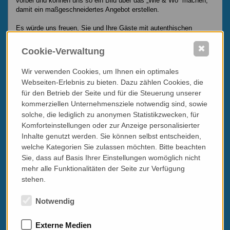
vorbei und können uns so ein Bild über das „Wie & Wo“ machen,
damit ein maßgeschneidertes Angebot erstellen.
Es würde uns freuen, Sie und Ihre Gäste mit autenthischen
Gerichten aus Italien am Teller überraschen und verwöhnen zu
dürfen!
✖
Cookie-Verwaltung
Bei Interesse bitte eine E-Mail an
office@terredelsud.at
- wir
Wir verwenden Cookies, um Ihnen ein optimales
melden uns umgehend bei Ihnen zurück!
Webseiten-Erlebnis zu bieten. Dazu zählen Cookies, die
für den Betrieb der Seite und für die Steuerung unserer
kommerziellen Unternehmensziele notwendig sind, sowie
solche, die lediglich zu anonymen Statistikzwecken, für
Komforteinstellungen oder zur Anzeige personalisierter
Inhalte genutzt werden. Sie können selbst entscheiden,
welche Kategorien Sie zulassen möchten. Bitte beachten
Sie, dass auf Basis Ihrer Einstellungen womöglich nicht
mehr alle Funktionalitäten der Seite zur Verfügung
stehen.
Kulinarische Reisen
Notwendig
Ganz besonders freut mich die in Bälde beginnende
Kooperation
Externe Medien
mit
terre del SUd
in Sachen Kochreisen. Wobei wir die
Kochreise