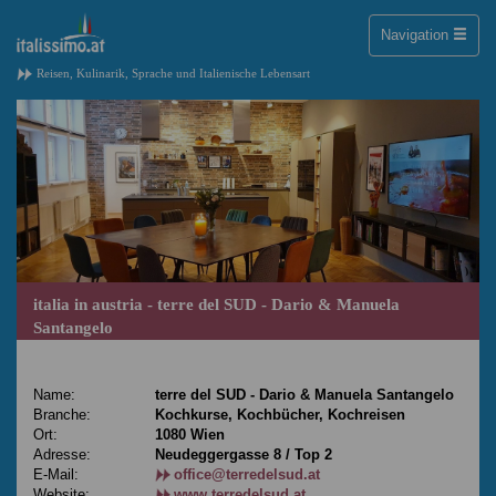
Toggle
Navigation
naviga
Reisen, Kulinarik, Sprache und Italienische Lebensart
italia in austria - terre del SUD - Dario & Manuela
Santangelo
Name:
terre del SUD - Dario & Manuela Santangelo
Branche:
Kochkurse, Kochbücher, Kochreisen
Ort:
1080 Wien
Adresse:
Neudeggergasse 8 / Top 2
E-Mail:
office@terredelsud.at
Website:
www.terredelsud.at