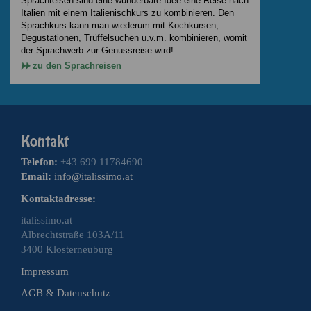
Sprachreisen sind eine wunderbare Idee eine Reise nach
Italien mit einem Italienischkurs zu kombinieren. Den
Sprachkurs kann man wiederum mit Kochkursen,
Degustationen, Trüffelsuchen u.v.m. kombinieren, womit
der Sprachwerb zur Genussreise wird!
zu den Sprachreisen
Telefon:
+43 699 11784690
Email:
info@italissimo.at
Kontaktadresse:
italissimo.at
Albrechtstraße 103A/11
3400 Klosterneuburg
Impressum
AGB & Datenschutz