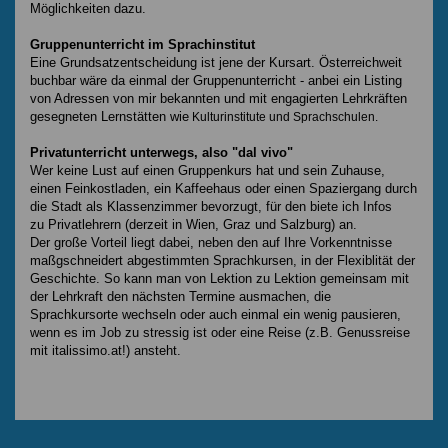
Möglichkeiten dazu.
Gruppenunterricht im Sprachinstitut
Eine Grundsatzentscheidung ist jene der Kursart. Österreichweit
buchbar wäre da einmal der Gruppenunterricht - anbei ein Listing
von Adressen von mir bekannten und mit engagierten Lehrkräften
gesegneten Lernstätten wie
Kulturinstitute und Sprachschulen.
Privatunterricht unterwegs, also "dal vivo"
Wer keine Lust auf einen Gruppenkurs hat und sein Zuhause,
einen Feinkostladen, ein Kaffeehaus oder einen Spaziergang durch
die Stadt als Klassenzimmer bevorzugt, für den biete ich Infos
zu Privatlehrern (derzeit in Wien, Graz und Salzburg) an.
Der große Vorteil liegt dabei, neben den auf Ihre Vorkenntnisse
maßgschneidert abgestimmten Sprachkursen, in der Flexiblität der
Geschichte. So kann man von Lektion zu Lektion gemeinsam mit
der Lehrkraft den nächsten Termine ausmachen, die
Sprachkursorte wechseln oder auch einmal ein wenig pausieren,
wenn es im Job zu stressig ist oder eine Reise (z.B. Genussreise
mit italissimo.at!) ansteht.