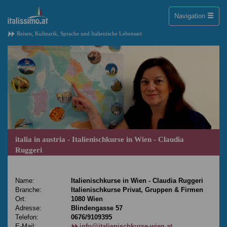
Toggle
Navigation
naviga
Reisen, Kulinarik, Sprache und Italienische Lebensart
italia in austria - Italienischkurse in Wien - Claudia
Ruggeri
Name:
Italienischkurse in Wien - Claudia Ruggeri
Branche:
Italienischkurse Privat, Gruppen & Firmen
Ort:
1080 Wien
Adresse:
Blindengasse 57
Telefon:
0676/9109395
E-Mail:
info@italienischkurse-wien.at