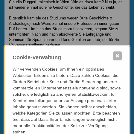
Claudia Ruggeri Italienisch in Wien. Wie es dazu kam? Nun ja, es
ist wieder einmal so eine Geschichte, die das Leben schreibt.
Eigentlich kam sie des Studiums wegen (Alte Geschichte &
Archäologie) nach Wien, zumal unsere Professoren einen guten
Ruf hatten. Um sich das Studium zu finanzieren, begann Sie zu
unterrichten. Nach und nach absolvierte Sie Lehrgänge und
Seminare für Sprachlehrer und fand Gefallen am Job, der für Sie
Völkerverständigung bedeutet.
✖
Unterrichtete sie jahrelang am Italienischen Kulturinstitut oder auch
Cookie-Verwaltung
am Institut für IBWL der Universität Wien, so verlagerte Claudia
Ruggeri Ihre Tätigkeit immer mehr Richtung Erwachsendenbildung
Wir verwenden Cookies, um Ihnen ein optimales
bzw. zu Kursen für eine italienverliebte Klientel.
Webseiten-Erlebnis zu bieten. Dazu zählen Cookies, die
für den Betrieb der Seite und für die Steuerung unserer
Ein Sprachkurs lebt - vor allem in der Umsetzung - von der
kommerziellen Unternehmensziele notwendig sind, sowie
Themenvielfalt. Claudia Ruggeri verpackt daher Tagesaktuelles
aus Italien mit Kultur, Musik und Kulinarik zu einem
solche, die lediglich zu anonymen Statistikzwecken, für
unterhaltsamen Lernpaket mit "Dolce Vita-Anklang".
Komforteinstellungen oder zur Anzeige personalisierter
Inhalte genutzt werden. Sie können selbst entscheiden,
welche Kategorien Sie zulassen möchten. Bitte beachten
Sie, dass auf Basis Ihrer Einstellungen womöglich nicht
mehr alle Funktionalitäten der Seite zur Verfügung
stehen.