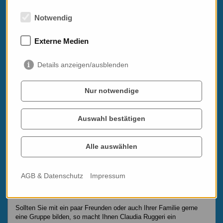
Notwendig
Externe Medien
Details anzeigen/ausblenden
Einzelunterricht & Gruppenkurse
Nur notwendige
In ihrem Angebot finden sich sowohl Gruppenkurse für
verschiedene Sprachniveaus, wie auch Einzelunterricht. Immerzu
im Fokus die Konversation, das Umsetzen ins gesprochene Wort,
das den Lernfortschritt greifbar und die nächste Italienreise
Auswahl bestätigen
spannend macht. Dabei können schon einmal ein guter Espresso
oder Cantuccini als Türöffner zur Sprache dienen.
Alle auswählen
Die Gruppengrößen werden mit Minigruppen (3-4 TeilnehmerInnen)
bzw. mittleren Gruppen (5 - 8 TeilnehmerInnen) bewußt klein
gehalten. Bei nur 2 Teilnehmern in einem bestimmten
AGB & Datenschutz
Impressum
Sprachniveau wird der Gruppenkurs zu einem Einzelunterricht zu
zweit.
Sollten Sie mit ein paar Freunden oder auch Ihrer Familie gerne
eine Gruppe bilden, so macht Ihnen Claudia Ruggeri ein