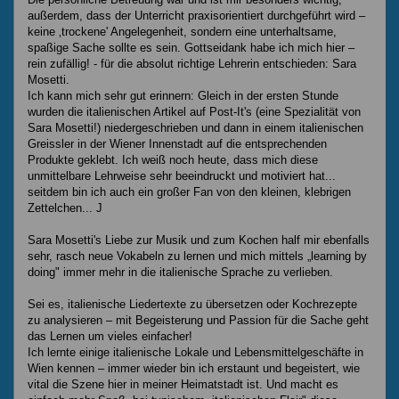
außerdem, dass der Unterricht praxisorientiert durchgeführt wird –
keine ‚trockene' Angelegenheit, sondern eine unterhaltsame,
spaßige Sache sollte es sein. Gottseidank habe ich mich hier –
rein zufällig! - für die absolut richtige Lehrerin entschieden: Sara
Mosetti.
Ich kann mich sehr gut erinnern: Gleich in der ersten Stunde
wurden die italienischen Artikel auf Post-It's (eine Spezialität von
Sara Mosetti!) niedergeschrieben und dann in einem italienischen
Greissler in der Wiener Innenstadt auf die entsprechenden
Produkte geklebt. Ich weiß noch heute, dass mich diese
unmittelbare Lehrweise sehr beeindruckt und motiviert hat...
seitdem bin ich auch ein großer Fan von den kleinen, klebrigen
Zettelchen... J
Sara Mosetti's Liebe zur Musik und zum Kochen half mir ebenfalls
sehr, rasch neue Vokabeln zu lernen und mich mittels „learning by
doing" immer mehr in die italienische Sprache zu verlieben.
Sei es, italienische Liedertexte zu übersetzen oder Kochrezepte
zu analysieren – mit Begeisterung und Passion für die Sache geht
das Lernen um vieles einfacher!
Ich lernte einige italienische Lokale und Lebensmittelgeschäfte in
Wien kennen – immer wieder bin ich erstaunt und begeistert, wie
vital die Szene hier in meiner Heimatstadt ist. Und macht es