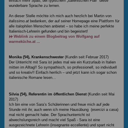
einfach mehr Spaß, bei typischem „italienischen Flair" diese
wunderbare Sprache zu lernen.
An dieser Stelle möchte ich mich auch herzlich bei Martin von
italissimo.at
bedanken, der auf seiner Homepage eine Plattform für
alle italophilen Menschen anbietet – so habe ich meine perfekte
Italienisch-Lehrerin gefunden und bin begeistert!
Weblink zu einem Blogbeitrag von Wolfgang auf
warmeküche.at ...
Monika (54), Krankenschwester
(Kundin seit Februar 2017)
Der Unterricht mit Sara ist jedes mal wie ein Kurzurlaub in Italien
mitten im Alltag!! So sympathisch, so professionell, so individuell
und so kreativ!! Einfach herrlich – und jetzt kann ich sogar schon
italienische Romane lesen...
Silvia (54), Referentin im öffentlichen Dienst
(Kundin seit Mai
2017)
Ich bin eine von Sara’s Schülerinnen und freue mich auf jede
Stunde mit ihr, auch wenn ich meine Hausübung (esercizi a casa)
mal nicht gemacht habe. Der Sprachunterricht ist
abwechslungsreich und macht viel Spaß - Sara ist eine
ausgezeichnete Lehrerin (insegnante eccellente) und spart nicht