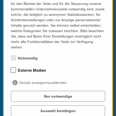
für den Betrieb der Seite und für die Steuerung unserer
Wichtig:
kommerziellen Unternehmensziele notwendig sind, sowie
Bei der Buchung eines 10er Blocks wird in der ersten Stunde
solche, die lediglich zu anonymen Statistikzwecken, für
gemeinsam mit dem Lehrer ein Verfallsdatum für ebendiesen
Komforteinstellungen oder zur Anzeige personalisierter
fixiert.
Inhalte genutzt werden. Sie können selbst entscheiden,
Kurse außerhalb von Wien:
welche Kategorien Sie zulassen möchten. Bitte beachten
Anfahrtskosten werden extra (nach Vereinbarung) berechnet!
Sie, dass auf Basis Ihrer Einstellungen womöglich nicht
Bei 60-Minuten-Lektionen müssen zumindest 2 Lektionen pro
mehr alle Funktionalitäten der Seite zur Verfügung
Treffen gebucht werden!
stehen.
Sprachkurse online - Teams / Whatsapp u. ä.
Notwendig
Buchbare Minutenblocks:
100 Minuten € 80
Externe Medien
200 Minuten € 160
500 Minuten € 395
Regelungen für die Online-Kurse:
Details anzeigen/ausblenden
Pro Lektion/Session müssen zumindest 30 Minuten gebucht
werden. Wird es beim gebuchten Termin etwas länger (nach
Verfügbarkeit), soll es so sein, ich möchte hier - wann immer mir
Nur notwendige
möglich - flexibel sein.
Abgerechnet
wird
lt. Bildschirmzeit
, wobei ich Begrüßung und
Auswahl bestätigen
Verabschiedung kostenfrei halte (dafür sind die ersten und die