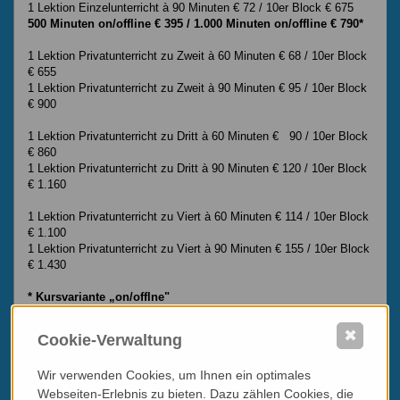
1 Lektion Einzelunterricht à 90 Minuten € 72 / 10er Block € 675
500 Minuten on/offline € 395 / 1.000 Minuten on/offline € 790*
1 Lektion Privatunterricht zu Zweit à 60 Minuten € 68 / 10er Block
€ 655
1 Lektion Privatunterricht zu Zweit à 90 Minuten € 95 / 10er Block
€ 900
1 Lektion Privatunterricht zu Dritt à 60 Minuten € 90 / 10er Block
€ 860
1 Lektion Privatunterricht zu Dritt à 90 Minuten € 120 / 10er Block
€ 1.160
1 Lektion Privatunterricht zu Viert à 60 Minuten € 114 / 10er Block
€ 1.100
1 Lektion Privatunterricht zu Viert à 90 Minuten € 155 / 10er Block
€ 1.430
* Kursvariante „on/offlne"
Optimal für all jene, die eine Mischung aus „Live"-Unterricht und
Onlinelektionen bevorzugen. In der kalten Jahreszeit oder des
✖
Cookie-Verwaltung
Sommers bei großer Hitze will man nicht immer vor die Haustür
und doch das südlich stimmende Gefühl von Italienischlektionen
Wir verwenden Cookies, um Ihnen ein optimales
nicht missen. Für den Online-Bereich gelten die unten angeführten
Bedingungen.
Webseiten-Erlebnis zu bieten. Dazu zählen Cookies, die