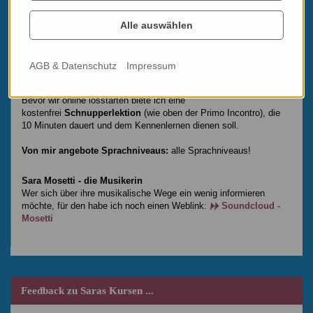
letzten 3 Minuten reserviert). Die verbleibenden Kursminuten
werden jeweils am Ende der Lektion von mir bekanntgegeben.
Alle auswählen
Die
Bezahlung
des von Ihnen gewählten Minutenblocks
erfolgt
mittels Überweisung vor Beginn der ersten Lektion
.
AGB & Datenschutz
Impressum
Eine
Stornierung
bis 24 Stunden vor der geplanten Kurszeit ist
gratis, danach werden 20 Minuten vom Kontingent abgebucht.
Bevor wir online losstarten biete ich eine
kostenfrei
Schnupperlektion
(wie oben der Primo Incontro), die
10 Minuten dauert und dem Kennenlernen dienen soll.
Von mir angebote Sprachniveaus:
alle Sprachniveaus!
Sara Mosetti - die Musikerin
Wer sich über ihre musikalische Wege ein wenig informieren
möchte, für den habe ich noch einen Weblink:
Soundcloud -
Mosetti
Feedback zu Saras Kursen ...