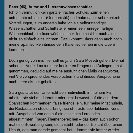
Peter (46), Autor und Literaturwissenschaftler
Ich bin vermutlich kein ganz einfacher Schüler. Zum einen
unterrichte ich selbst (Germanistik) und habe daher sehr konkrete
Vorstellungen, zum anderen habe ich als selbstständiger
Wissenschaftler und Schriftsteller einen sehr unregelmäßigen
Wochenablauf, ein fixer wöchentlicher Termin ist für mich also
nicht so einfach einzurichten. Dazu kommt, dass dann auch noch
meine Spanischkenntnisse dem Italienischlernen in die Quere
kommen…
Doch genug von mir, hier soll es ja um Sara Mosetti gehen. Die hat
schon im Vorfeld meine sehr konkreten Fragen und Anliegen ernst
genommen, geduldig auf meine ausführlichen Mails geantwortet,
viel Vielversprechendes versprochen ? und dieses Versprochene
auch mehr als nur gehalten.
Sara gestaltet den Unterricht sehr individuell, in meinem Fall
arbeitet sie viel mit Literatur oder geht bewusst auf die aus dem
Spanischen kommenden ‚false friends‘ ein, für meine Mitschülerin,
die Restauration studiert, bringt sie oft Texte über bildende Kunst
mit. Ausgehend von den auf die einzelnen Lernenden
abgestimmten Fragen/Themenbereichen – das kann auch schon
mal eine Bewerbung sein, die ansteht, oder der Bericht über einen
Urlaub, den man gerade gemacht hat – kommt sie immer wieder