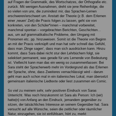
auf Fragen der Grammatik, des Wortschatzes, der Orthografie etc.
zurück. Mit wenigen Ausnahmen, dreht sie jene Reihenfolge, die
so vielen von uns, die zumindest mir, das Sprachen-Lernen
erschweren/erschwert um. Anstatt der Theorie (z.B. dem Erlernen
einer ‚neuen‘ Zeit) die Praxis folgen zu lassen, geht sie von
konkreten, von den Schüler*innen – manchmal vorbereitet,
manchmal spontan – vorgebrachten Berichten, Geschichten…
aus, um auf grammatikalische Probleme, den Umgang mit
Pronomen etc. pp. hinzuweisen. Somit ist die Theorie von Beginn
an mit der Praxis verknüpft und man hat sehr schnell das Gefühl,
dass man ‚Dinge sagen‘, dass man sich ausdrücken kann. Hinzu
kommt, dass Sara dabei nicht stur den Lehrbüchern folgt, sie
selektiert permanent, was gerade für uns Lernende von Bedeutung
ist. Vielleicht kann man das ein wenig so zusammenfassen: Bei
Sara steht der Spracherwerb mehr im Vordergrund als das Erlernen
der Sprache, ohne, dass Zweiteres vernachlässigt wird – darum
geht man auch schon mal in ein italienisches Lokal, man übersetzt
gemeinsam italienische Liedtexte oder liest zusammen ein Comic.
So viel zu meinem sehr, sehr positiven Eindruck von Saras
Unterricht. Was noch hinzukommt ist Sara als Person: Ich (wir)
hatte(n) von Anfang an den Eindruck, jemandem gegenüber zu
sitzen, der tatsächliches Interesse an seinem Gegenüber hat. Sara
versucht auf alle Wünsche, seien die zeitlicher oder räumlicher
Natur, einzugehen, sie ist einfühlsam, hört zu, merkt