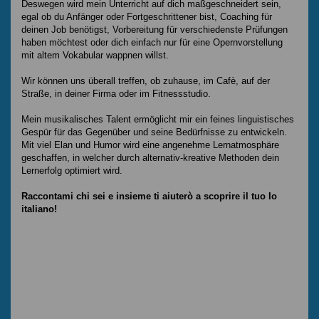
Deswegen wird mein Unterricht auf dich maßgeschneidert sein,
egal ob du Anfänger oder Fortgeschrittener bist, Coaching für
deinen Job benötigst, Vorbereitung für verschiedenste Prüfungen
haben möchtest oder dich einfach nur für eine Opernvorstellung
mit altem Vokabular wappnen willst.
Wir können uns überall treffen, ob zuhause, im Cafè, auf der
Straße, in deiner Firma oder im Fitnessstudio.
Mein musikalisches Talent ermöglicht mir ein feines linguistisches
Gespür für das Gegenüber und seine Bedürfnisse zu entwickeln.
Mit viel Elan und Humor wird eine angenehme Lernatmosphäre
geschaffen, in welcher durch alternativ-kreative Methoden dein
Lernerfolg optimiert wird.
Raccontami chi sei e insieme ti aiuterò a scoprire il tuo Io
italiano!