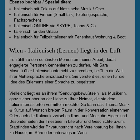
Ebenso buchbar / Spezialitäten:
Italienisch mit Fokus auf klassische Musik / Oper
Italienisch für Firmen (Small talk, Telefongespräche,
Fachsprachen)
Italienisch ONLINE via SKYPE, Teams & Co
talienisch für den Urlaub
Italienisch für Teilzeititaliener mit Ferienhaus/wohnung & Boot
Wien - Italienisch (Lernen) liegt in der Luft
Es zählt zu den schönsten Momenten meiner Arbeit, derart
engagierte Personen kennenlernen zu dürfen. Mit Sara
Mosetti über Italienischunterricht zu sprechen, heißt in die Welt
ihrer Muttersprache einzutauchen. Sie versteht es, einen für die
Idee des Erlernens einer Sprache zu begeistern.
Vielleicht liegt es an ihrem "Sendungsbewußtsein" als Musikerin,
ganz sicher aber an der Liebe zu Ihrer Heimat, die sie dem
Italieninteressierten vermitteln möchte. So kann das Thema Musik
& Kultur auf Wunsch breiten Raum in der Konversation einnehmen.
Oder auch die Kulinarik zwischen Karst und Meer, die Eigen- und
Besonderheiten der Triestiner in Literatur und Geschichte u.v.m.
Stattfinden wird der Privatunterricht nach Vereinbarung bei Ihnen
zu Hause, im Büro oder unterwegs in Wien.