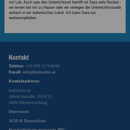
mit Lob. Auch was den Unterrichtsort betrifft ist Sara sehr flexibel -
wir lernen bei mir zu Hause oder wir verlegen die Unterrichtsstunde
einfach in ein italienisches Lokal. Ich kann Sara nur
weiterempfehlen.
Telefon:
+43 699 11784690
Email:
info@italissimo.at
Kontaktadresse:
italissimo.at
Albrechtstraße 103A/11
3400 Klosterneuburg
Impressum
AGB & Datenschutz
Standardinformationsplatz PRG