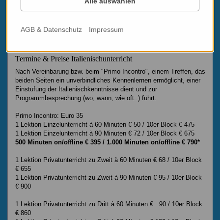
Alle auswählen
AGB & Datenschutz
Impressum
Termine & Preise Italienischunterricht
Nach Vereinbarung bzw. beim "Primo Incontro", einem Treffen, das
beiden Seiten ein unverbindliches Kennenlernen ermöglicht, einer
Einstufung der Italienischkenntnisse dient und zur
Programmbesprechung (wo, wann, wie oft..) führt.
Primo Incontro: Euro 35
1 Lektion Einzelunterricht à 60 Minuten € 50 / 10er Block € 475
1 Lektion Einzelunterricht à 90 Minuten € 72 / 10er Block € 675
500 Minuten on/offline € 395 / 1.000 Minuten on/offline € 790*
1 Lektion Privatunterricht zu Zweit à 60 Minuten € 68 / 10er Block
€ 655
1 Lektion Privatunterricht zu Zweit à 90 Minuten € 95 / 10er Block
€ 900
1 Lektion Privatunterricht zu Dritt à 60 Minuten € 90 / 10er Block
€ 860