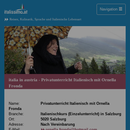
Toggle
Navigation
naviga
Reisen, Kulinarik, Sprache und Italienische Lebensart
italia in austria - Privatunterricht Italienisch mit Ornella
Fronda
Name:
Privatunterricht Italienisch mit Ornella
Fronda
Branche:
Italienischkurs (Einzelunterricht) in Salzburg
Ort:
5020 Salzburg
Adresse:
Nach Vereinbarung
E-Mail:
ornella.fronda@hotmail.com