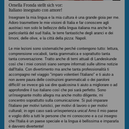
Ornella Fronda stellt sich vor:
Italiano insegnato con amore!
Insegnare la mia lingua e la mia cultura è una grande gioia per me.
Adoro trasmettere le mie visioni di Italia e far conoscere agli
austriaci non solo le bellezze della lingua italiana ma anche le
particolarità del sud Italia, le terre fantastiche degli aranci e dei
limoni, delle olive, e la città della pizza: Napoli.
Le mie lezioni sono sistematiche perché contengono tutto: lettura,
comprensione vocaboli, tanta grammatica e soprattutto tanta
tanta conversazione. Tratto anche di temi attuali di Landeskunde
così che i miei corsisti siano sempre informati sulle ultime notizie
dall'Italia. Con divertimento ma anche tanta professionalità ti
accompagno nel viaggio "imparo volentieri l'italiano" e ti aiuto a
non avere paura delle costruzioni grammaticali o dei paroloni
difficili! se invece già sai dire qualcosina ti aiuto a migliorare o ad
approfondire il tuo italiano così che poi sarà perfetto. Sono
un'insegnante molto allegra ma anche molto diligente, mi
concentro soprattutto sulla comunicazione. Si può imparare
l'italiano per motivi turistici, per motivi di lavoro o per motivi
culturali; in ogni caso sarà un'esperienza unica! Amo il mio paese
e voglio dirlo a tutti le persone che mi conoscono e a cui insegno
che l'Italia è un paese speciale e la lingua è bellissima e impararla
è davvero divertente!