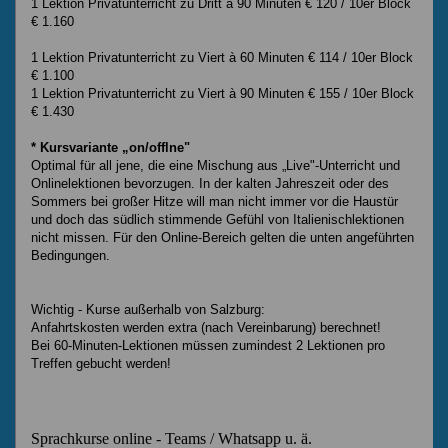
1 Lektion Privatunterricht zu Dritt à 90 Minuten € 120 / 10er Block
€ 1.160
1 Lektion Privatunterricht zu Viert à 60 Minuten € 114 / 10er Block
€ 1.100
1 Lektion Privatunterricht zu Viert à 90 Minuten € 155 / 10er Block
€ 1.430
* Kursvariante „on/offlne"
Optimal für all jene, die eine Mischung aus „Live"-Unterricht und
Onlinelektionen bevorzugen. In der kalten Jahreszeit oder des
Sommers bei großer Hitze will man nicht immer vor die Haustür
und doch das südlich stimmende Gefühl von Italienischlektionen
nicht missen. Für den Online-Bereich gelten die unten angeführten
Bedingungen.
Wichtig - Kurse außerhalb von Salzburg:
Anfahrtskosten werden extra (nach Vereinbarung) berechnet!
Bei 60-Minuten-Lektionen müssen zumindest 2 Lektionen pro
Treffen gebucht werden!
Sprachkurse online - Teams / Whatsapp u. ä.