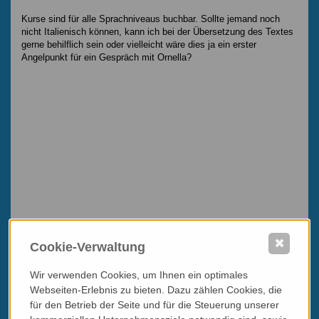
Kurse sind für alle Sprachniveaus buchbar. Sollte jemand noch
nicht Italienisch können, kann ich bei der Übersetzung des Textes
gerne behilflich sein oder vielleicht wäre dies ja ein erster
Angelpunkt für ein Gespräch mit Ornella?
✖
Cookie-Verwaltung
Wir verwenden Cookies, um Ihnen ein optimales
Webseiten-Erlebnis zu bieten. Dazu zählen Cookies, die
für den Betrieb der Seite und für die Steuerung unserer