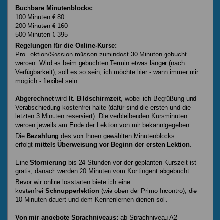
Buchbare Minutenblocks:
100 Minuten € 80
200 Minuten € 160
500 Minuten € 395
Regelungen für die Online-Kurse:
Pro Lektion/Session müssen zumindest 30 Minuten gebucht
werden. Wird es beim gebuchten Termin etwas länger (nach
Verfügbarkeit), soll es so sein, ich möchte hier - wann immer mir
möglich - flexibel sein.
Abgerechnet
wird
lt. Bildschirmzeit
, wobei ich Begrüßung und
Verabschiedung kostenfrei halte (dafür sind die ersten und die
letzten 3 Minuten reserviert). Die verbleibenden Kursminuten
werden jeweils am Ende der Lektion von mir bekanntgegeben.
Die
Bezahlung
des von Ihnen gewählten Minutenblocks
erfolgt
mittels Überweisung vor Beginn der ersten Lektion
.
Eine
Stornierung
bis 24 Stunden vor der geplanten Kurszeit ist
gratis, danach werden 20 Minuten vom Kontingent abgebucht.
Bevor wir online losstarten biete ich eine
kostenfrei
Schnupperlektion
(wie oben der Primo Incontro), die
10 Minuten dauert und dem Kennenlernen dienen soll.
Von mir angebote Sprachniveaus:
ab Sprachniveau A2