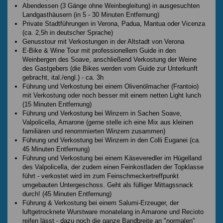
Abendessen (3 Gänge ohne Weinbegleitung) in ausgesuchten
Landgasthäusern (in 5 - 30 Minuten Entfernung)
Private Stadtführungen in Verona, Padua, Mantua oder Vicenza
(ca. 2,5h in deutscher Sprache)
Genusstour mit Verkostungen in der Altstadt von Verona
E-Bike & Wine Tour mit professionellem Guide in den
Weinbergen des Soave, anschließend Verkostung der Weine
des Gastgebers (die Bikes werden vom Guide zur Unterkunft
gebracht, ital./engl.) - ca. 3h
Führung und Verkostung bei einem Olivenölmacher (Frantoio)
mit Verkostung oder noch besser mit einem netten Light lunch
(15 Minuten Entfernung)
Führung und Verkostung bei Winzern in Sachen Soave,
Valpolicella, Amarone (gerne stelle ich eine Mix aus kleinen
familiären und renommierten Winzern zusammen)
Führung und Verkostung bei Winzern in den Colli Euganei (ca.
45 Minuten Entfernung)
Führung und Verkostung bei einem Käseveredler im Hügelland
des Valpolicella, der zudem einen Feinkostladen der Topklasse
führt - verkostet wird im zum Feinschmeckertreffpunkt
umgebauten Untergeschoss. Geht als fülliger Mittagssnack
durch! (45 Minuten Entfernung)
Führung & Verkostung bei einem Salumi-Erzeuger, der
luftgetrocknete Wurstware monatelang in Amarone und Recioto
reifen lässt - dazu noch die ganze Bandbreite an "normalen"