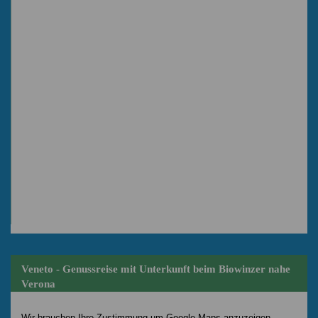
Veneto - Genussreise mit Unterkunft beim Biowinzer nahe
Verona
Wir brauchen Ihre Zustimmung um Google Maps anzuzeigen.