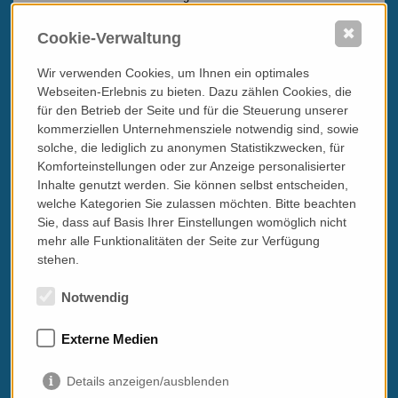
Wurstwaren von Salami über Coppa bis zum Prosciutto - ein
Glas RotweStadtführungen in Verona, Padua, Mantua oder
✖
Cookie-Verwaltung
Vicenza (ca. 2,5h in deutscher Sprache)
Wanderungen mit einem Genussguide am Westufer des Lago di
Wir verwenden Cookies, um Ihnen ein optimales
Garda (Thema Olivenöl) oder bei Solferino oder im Valpolicella
Webseiten-Erlebnis zu bieten. Dazu zählen Cookies, die
(mit Winzerbesuch) - ital./engl.
Gelato-Kurs in Verona (privat oder als Teil einer Gruppe) - lernen
für den Betrieb der Seite und für die Steuerung unserer
Sie in zwei Stunden, wie man selbst ein gutes Eis machen
kommerziellen Unternehmensziele notwendig sind, sowie
kann!
solche, die lediglich zu anonymen Statistikzwecken, für
Tipp:
Kochkurs oder Showcooking in einem Privathaushalt - Sie
Komforteinstellungen oder zur Anzeige personalisierter
kochen gemeinsam mit der Frau/dem Herrn des Hauses ein
Inhalte genutzt werden. Sie können selbst entscheiden,
mehrgängiges Menü - bekommen so Einblick in die Küche und
welche Kategorien Sie zulassen möchten. Bitte beachten
Lebensweise von Einheimischen!
Sie, dass auf Basis Ihrer Einstellungen womöglich nicht
PS in Sachen Weinbegleitung:
mehr alle Funktionalitäten der Seite zur Verfügung
Ich habe die meisten Mittag- / Abendessen ohne Weinbegleitung
stehen.
im Programm, da die präsentierten Trattorie/Ristoranti allesamt
über eine tolle, auf die Region betonte Weinkarte haben und man
Notwendig
sich so uneingeschränkt Empfehlungen des Hauses ergeben kann!
Externe Medien
Details anzeigen/ausblenden