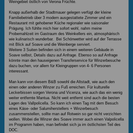
Weingebiet östlich von Verona Früchte.
Knapp außerhalb der Stadtmauer gelegen verfügt der kleine
Familiebetrieb über 3 modern ausgestattete Zimmer und ein
Restaurant mit gehobener Küche regionaler wie saisonaler
Prägung. Ich fühlte mich hier sofort wohl, nahm meine
Probemahlzeit im Gastraum des Weinkellers ein, atmosphärisch
wie kulinarisch wunderbar. Bei Schönwetter wird auf der Terrasse
mit Blick auf Soave und die Weinberge serviert.
Weitere 3 Suiten befinden sich in einem weiteren Gebäude in
Soave selbst, Details dazu auf Anfrage. Ebenso so auf Anfrage
könnte man den hauseigenen Transferservice für Winzerbesuche
dazu buchen, vor allem für Kleingruppen von 4- 6 Personen
interessant.
Man kann von diesem B&B sowohl die Altstadt, wie auch den
einen oder anderen Winzer zu Fuß erreichen. Für kulturelle
Leckerbissen sorgen Verona und Vicenza, wie auch das ein wenig
weiter entfernte Mantua. Nicht weit entfernt sind auch die besten
Lagen des Vallpolicella. So kann ich einen Tag mit dem Besuch
eines Käse- oder Salumiherstellers + Winzerbesuch
zusammenstellen, sollte man auf Rotwein so gar nicht verzichten
wollen. Wobei die Winzer des Soave immer auch einen Valpolicella
im Programm haben, man befindet sich ja im östlichsten Teil des
DOC.