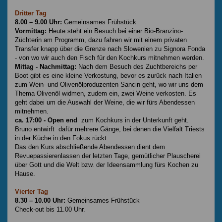
Dritter Tag
8.00 – 9.00 Uhr:
Gemeinsames Frühstück
Vormittag:
Heute steht ein Besuch bei einer Bio-Branzino-
Züchterin am Programm, dazu fahren wir mit einem privaten
Transfer knapp über die Grenze nach Slowenien zu Signora Fonda
- von wo wir auch den Fisch für den Kochkurs mitnehmen werden.
Mittag - Nachmittag:
Nach dem Besuch des Zuchtbereichs per
Boot gibt es eine kleine Verkostung, bevor es zurück nach Italien
zum Wein- und Olivenölproduzenten Sancin geht, wo wir uns dem
Thema Olivenöl widmen, zudem ein, zwei Weine verkosten. Es
geht dabei um die Auswahl der Weine, die wir fürs Abendessen
mitnehmen.
ca. 17:00 - Open end
zum Kochkurs in der Unterkunft geht.
Bruno entwirft dafür mehrere Gänge, bei denen die Vielfalt Triests
in der Küche in den Fokus rückt.
Das den Kurs abschließende Abendessen dient dem
Revuepassierenlassen der letzten Tage, gemütlicher Plauscherei
über Gott und die Welt bzw. der Ideensammlung fürs Kochen zu
Hause.
Vierter Tag
8.30 – 10.00 Uhr:
Gemeinsames Frühstück
Check-out bis 11.00 Uhr.