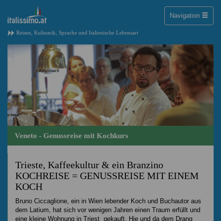
Toggle
Navigation
naviga
Reisen, Kulinarik, Sprache und Italienische Lebensart
Veneto - Genussreise mit Kochkurs
Trieste, Kaffeekultur & ein Branzino
KOCHREISE = GENUSSREISE MIT EINEM
KOCH
Bruno Ciccaglione, ein in Wien lebender Koch und Buchautor aus
dem Latium, hat sich vor wenigen Jahren einen Traum erfüllt und
eine kleine Wohnung in Triest gekauft. Hie und da dem Drang