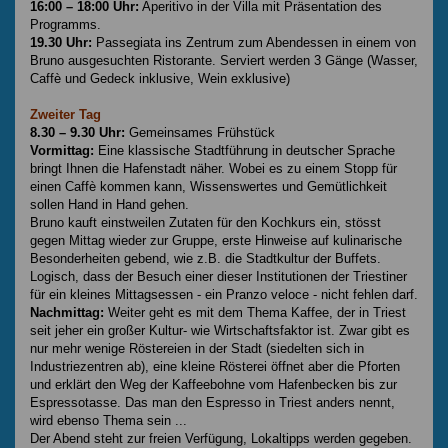
16:00 – 18:00 Uhr:
Aperitivo in der Villa mit Präsentation des
Programms.
19.30 Uhr:
Passegiata ins Zentrum zum Abendessen in einem von
Bruno ausgesuchten Ristorante. Serviert werden 3 Gänge (Wasser,
Caffè und Gedeck inklusive, Wein exklusive)
Zweiter Tag
8.30 – 9.30 Uhr:
Gemeinsames Frühstück
Vormittag:
Eine klassische Stadtführung in deutscher Sprache
bringt Ihnen die Hafenstadt näher. Wobei es zu einem Stopp für
einen Caffè kommen kann, Wissenswertes und Gemütlichkeit
sollen Hand in Hand gehen.
Bruno kauft einstweilen Zutaten für den Kochkurs ein, stösst
gegen Mittag wieder zur Gruppe, erste Hinweise auf kulinarische
Besonderheiten gebend, wie z.B. die Stadtkultur der Buffets.
Logisch, dass der Besuch einer dieser Institutionen der Triestiner
für ein kleines Mittagsessen - ein Pranzo veloce - nicht fehlen darf.
Nachmittag:
Weiter geht es mit dem Thema Kaffee, der in Triest
seit jeher ein großer Kultur- wie Wirtschaftsfaktor ist. Zwar gibt es
nur mehr wenige Röstereien in der Stadt (siedelten sich in
Industriezentren ab), eine kleine Rösterei öffnet aber die Pforten
und erklärt den Weg der Kaffeebohne vom Hafenbecken bis zur
Espressotasse. Das man den Espresso in Triest anders nennt,
wird ebenso Thema sein ...
Der Abend steht zur freien Verfügung, Lokaltipps werden gegeben.