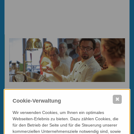
Die „Zutatenliste" der kulinarischen
Triestpartie
✖
Cookie-Verwaltung
Reisetermine
Wir verwenden Cookies, um Ihnen ein optimales
Auf Anfrage gemäß Ihren Wünschen
Webseiten-Erlebnis zu bieten. Dazu zählen Cookies, die
Teilnehmeranzahl
für den Betrieb der Seite und für die Steuerung unserer
6 – 10 Personen
kommerziellen Unternehmensziele notwendig sind, sowie