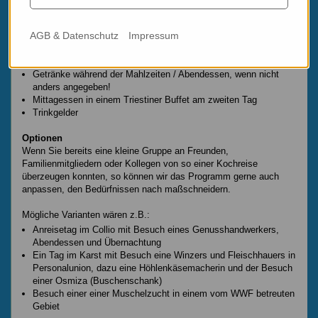
dabei und steht für "kochteschniche Umsetzungsfragen" zur
Verfügung!
AGB & Datenschutz
Impressum
Nicht im Preis inkludiert
An- und Heimreise
Getränke während der Mahlzeiten / Abendessen, wenn nicht
anders angegeben!
Mittagessen in einem Triestiner Buffet am zweiten Tag
Trinkgelder
Optionen
Wenn Sie bereits eine kleine Gruppe an Freunden,
Familienmitgliedern oder Kollegen von so einer Kochreise
überzeugen konnten, so können wir das Programm gerne auch
anpassen, den Bedürfnissen nach maßschneidern.
Mögliche Varianten wären z.B.:
Anreisetag im Collio mit Besuch eines Genusshandwerkers,
Abendessen und Übernachtung
Ein Tag im Karst mit Besuch eine Winzers und Fleischhauers in
Personalunion, dazu eine Höhlenkäsemacherin und der Besuch
einer Osmiza (Buschenschank)
Besuch einer einer Muschelzucht in einem vom WWF betreuten
Gebiet