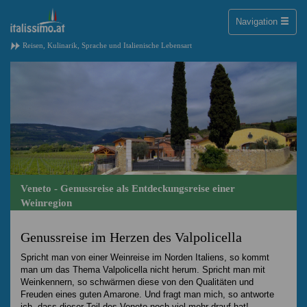
Toggle
Navigation
naviga
Reisen, Kulinarik, Sprache und Italienische Lebensart
Veneto - Genussreise als Entdeckungsreise einer
Weinregion
Genussreise im Herzen des Valpolicella
Spricht man von einer Weinreise im Norden Italiens, so kommt
man um das Thema Valpolicella nicht herum. Spricht man mit
Weinkennern, so schwärmen diese von den Qualitäten und
Freuden eines guten Amarone. Und fragt man mich, so antworte
ich, dass dieser Teil des Veneto noch viel mehr drauf hat!