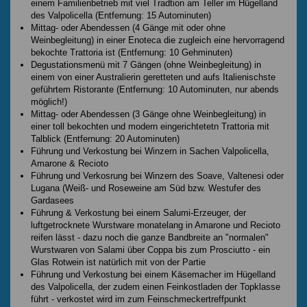
einem Familienbetrieb mit viel Tradtion am Teller im Hügelland
des Valpolicella (Entfernung: 15 Autominuten)
Mittag- oder Abendessen (4 Gänge mit oder ohne
Weinbegleitung) in einer Enoteca die zugleich eine hervorragend
bekochte Trattoria ist (Entfernung: 10 Gehminuten)
Degustationsmenü mit 7 Gängen (ohne Weinbegleitung) in
einem von einer Australierin geretteten und aufs Italienischste
geführtem Ristorante (Entfernung: 10 Autominuten, nur abends
möglich!)
Mittag- oder Abendessen (3 Gänge ohne Weinbegleitung) in
einer toll bekochten und modern eingerichtetetn Trattoria mit
Talblick (Entfernung: 20 Autominuten)
Führung und Verkostung bei Winzern in Sachen Valpolicella,
Amarone & Recioto
Führung und Verkosrung bei Winzern des Soave, Valtenesi oder
Lugana (Weiß- und Roseweine am Süd bzw. Westufer des
Gardasees
Führung & Verkostung bei einem Salumi-Erzeuger, der
luftgetrocknete Wurstware monatelang in Amarone und Recioto
reifen lässt - dazu noch die ganze Bandbreite an "normalen"
Wurstwaren von Salami über Coppa bis zum Prosciutto - ein
Glas Rotwein ist natürlich mit von der Partie
Führung und Verkostung bei einem Käsemacher im Hügelland
des Valpolicella, der zudem einen Feinkostladen der Topklasse
führt - verkostet wird im zum Feinschmeckertreffpunkt