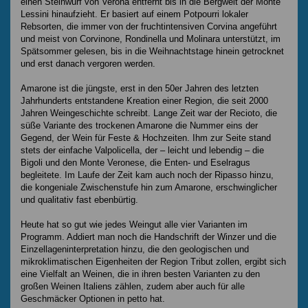
einen Steinwurf von Verona entfernt bis in die Bergwelt der Monte
Lessini hinaufzieht. Er basiert auf einem Potpourri lokaler
Rebsorten, die immer von der fruchtintensiven Corvina angeführt
und meist von Corvinone, Rondinella und Molinara unterstützt, im
Spätsommer gelesen, bis in die Weihnachtstage hinein getrocknet
und erst danach vergoren werden.
Amarone ist die jüngste, erst in den 50er Jahren des letzten
Jahrhunderts entstandene Kreation einer Region, die seit 2000
Jahren Weingeschichte schreibt. Lange Zeit war der Recioto, die
süße Variante des trockenen Amarone die Nummer eins der
Gegend, der Wein für Feste & Hochzeiten. Ihm zur Seite stand
stets der einfache Valpolicella, der – leicht und lebendig – die
Bigoli und den Monte Veronese, die Enten- und Eselragus
begleitete. Im Laufe der Zeit kam auch noch der Ripasso hinzu,
die kongeniale Zwischenstufe hin zum Amarone, erschwinglicher
und qualitativ fast ebenbürtig.
Heute hat so gut wie jedes Weingut alle vier Varianten im
Programm. Addiert man noch die Handschrift der Winzer und die
Einzellageninterpretation hinzu, die den geologischen und
mikroklimatischen Eigenheiten der Region Tribut zollen, ergibt sich
eine Vielfalt an Weinen, die in ihren besten Varianten zu den
großen Weinen Italiens zählen, zudem aber auch für alle
Geschmäcker Optionen in petto hat.