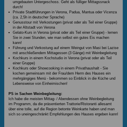
umgebauten Untergeschoss. Geht als fülliger Mittagssnack
durch!
Private Stadtführungen in Verona, Padua, Mantua oder Vicenza
(ca. 2,5h in deutscher Sprache)
Genusstour mit Verkostungen (privat oder als Teil einer Gruppe)
in der Altstadt von Verona
Gelato-Kurs in Verona (privat oder als Teil einer Gruppe) - lernen
Sie in zwei Stunden, wie man selbst ein gutes Eis machen
kann!
Führung und Verkostung auf einem Weingut von Masi bei Lazise
mit anschließendem Mittagessen (3 Gänge) mit Weinbegleitung
Kochkurs in einem Kochstudio in Verona (privat oder als Teil
einer Gruppe)
Kochkurs oder Showcooking in einem Privathaushalt - Sie
kochen gemeinsam mit der Frau/dem Herrn des Hauses ein
mehrgängiges Menü - bekommen so Einblick in die Küche und
Lebensweise von Einheimischen!
PS in Sachen Weinbegleitung:
Ich habe die meisten Mittag- / Abendessen ohne Weinbegleitung
im Programm, da die präsentierten Trattorie/Ristoranti allesamt
über eine tolle, auf die Region betonte Weinkarte haben und man
sich so uneingeschränkt Empfehlungen des Hauses ergeben kann!