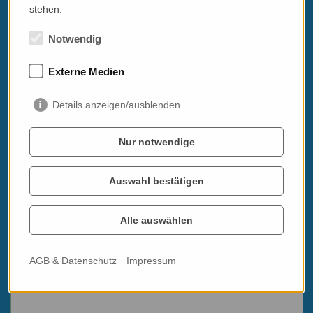
ist (Entfernung: 10 Gehminuten)
stehen.
Führung und Verkostung bei einem Käsemacher im Hügelland
des Valpolicella, der zudem einen Feinkostladen der Topklasse
Notwendig
führt - verkostet wird im zum Feinschmeckertreffpunkt
umgebauten Untergeschoss. Geht als fülliger Mittagssnack
durch!
Externe Medien
Privatführung Verona in deutscher Sprache - 3h
Details anzeigen/ausblenden
Preis pro Person bei 2 Teilnehmern
€ 665 im Doppelzimmer
€ 725 Im Doppelzimmer mit Balkon
Nur notwendige
Nicht im Preis inkludiert
Auswahl bestätigen
Anreise und Transfers vor Ort
Ortstaxe, Trinkgelder, Eintrittskarten für Museen während einer
Führung
Alle auswählen
Storno- bzw. Reiseversicherung
AGB & Datenschutz
Impressum