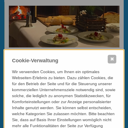
Preise und Termine
✖
Ganzjährig buchbar
Cookie-Verwaltung
Programmbeispiel "Amarone & die Liebe zum Genuss"
Wir verwenden Cookies, um Ihnen ein optimales
(kann beliebig abgeändert, verlängert, verkürzt, also
Webseiten-Erlebnis zu bieten. Dazu zählen Cookies, die
maßgeschneidert werden)
für den Betrieb der Seite und für die Steuerung unserer
3 Übernachtungen im Doppelzimmer mit Frühstück
kommerziellen Unternehmensziele notwendig sind, sowie
Im Haus:
Weinverkostung 6 Weine mit lokalen Produkten
solche, die lediglich zu anonymen Statistikzwecken, für
(Käse, Wurstwaren, Olivenöl) bei der Winzerin des Hauses
Komforteinstellungen oder zur Anzeige personalisierter
Mittag- oder Abendessen (3 Gänge ohne Weinbegleitung) in
Inhalte genutzt werden. Sie können selbst entscheiden,
einem Familienbetrieb mit viel Tradtion am Teller im Hügelland
des Valpolicella (Entfernung: 15 Autominuten)
welche Kategorien Sie zulassen möchten. Bitte beachten
Mittag- oder Abendessen (4 Gänge ohne Weinbegleitung) in
Sie, dass auf Basis Ihrer Einstellungen womöglich nicht
einer Enoteca die zugleich eine hervorragend bekochte Trattoria
mehr alle Funktionalitäten der Seite zur Verfügung