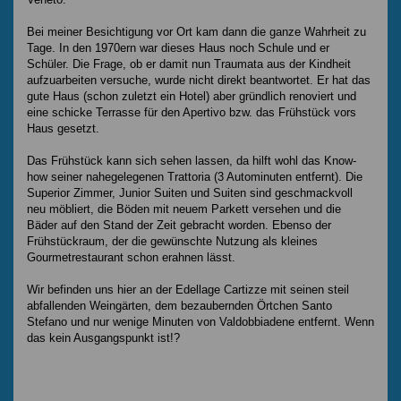
Bei meiner Besichtigung vor Ort kam dann die ganze Wahrheit zu
Tage. In den 1970ern war dieses Haus noch Schule und er
Schüler. Die Frage, ob er damit nun Traumata aus der Kindheit
aufzuarbeiten versuche, wurde nicht direkt beantwortet. Er hat das
gute Haus (schon zuletzt ein Hotel) aber gründlich renoviert und
eine schicke Terrasse für den Apertivo bzw. das Frühstück vors
Haus gesetzt.
Das Frühstück kann sich sehen lassen, da hilft wohl das Know-
how seiner nahegelegenen Trattoria (3 Autominuten entfernt). Die
Superior Zimmer, Junior Suiten und Suiten sind geschmackvoll
neu möbliert, die Böden mit neuem Parkett versehen und die
Bäder auf den Stand der Zeit gebracht worden. Ebenso der
Frühstückraum, der die gewünschte Nutzung als kleines
Gourmetrestaurant schon erahnen lässt.
Wir befinden uns hier an der Edellage Cartizze mit seinen steil
abfallenden Weingärten, dem bezaubernden Örtchen Santo
Stefano und nur wenige Minuten von Valdobbiadene entfernt. Wenn
das kein Ausgangspunkt ist!?