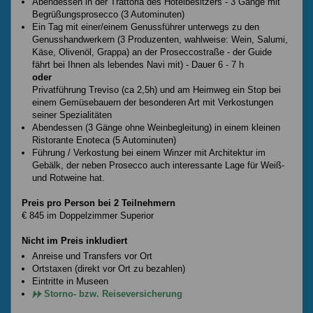
Abendessen in der Trattoria des Hotelbesitzers - 3 Gänge mit
Begrüßungsprosecco (3 Autominuten)
Ein Tag mit einer/einem Genussführer unterwegs zu den
Genusshandwerkern (3 Produzenten, wahlweise: Wein, Salumi,
Käse, Olivenöl, Grappa) an der Proseccostraße - der Guide
fährt bei Ihnen als lebendes Navi mit) - Dauer 6 - 7 h
oder
Privatführung Treviso (ca 2,5h) und am Heimweg ein Stop bei
einem Gemüsebauern der besonderen Art mit Verkostungen
seiner Spezialitäten
Abendessen (3 Gänge ohne Weinbegleitung) in einem kleinen
Ristorante Enoteca (5 Autominuten)
Führung / Verkostung bei einem Winzer mit Architektur im
Gebälk, der neben Prosecco auch interessante Lage für Weiß-
und Rotweine hat.
Preis pro Person bei 2 Teilnehmern
€ 845 im Doppelzimmer Superior
Nicht im Preis inkludiert
Anreise und Transfers vor Ort
Ortstaxen (direkt vor Ort zu bezahlen)
Eintritte in Museen
Storno- bzw. Reiseversicherung