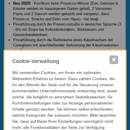
Neu 2025!
- Kochkurs beim Prosecco-Winzer (Eier, Gemüse &
Kräuter werden im hauseigenen Garten geholt, 2 Versionen
Pasta und 2 Saucen werden gekocht und verspeist, dazu
Prosecco, Snacks und Dolci vom Haus) - ital./engl.
Privatführung durch die Proseccostraße in deutscher Sprache (3
- 6h) mit Stops bei Kulturdenkmälern, Weinbauern und
Genusshandwerkern
Privatführung durch die Reiferäume eines Käsemachers bei
Conegliano mit anschließender Verkostung der Käsekreationen
des Hauses
Führung mit anschließendem Mittag- oder Abendessen mit
✖
Cookie-Verwaltung
Weinbegleitung bei einem Winzer mit Trattoria im Weinberg
nahe Bassano
Führung / Verkostung bei einem Winzer mit Palladio im
Wir verwenden Cookies, um Ihnen ein optimales
Gemäuer vor den Toren von Bassano
Webseiten-Erlebnis zu bieten. Dazu zählen Cookies, die
NEU!
Geführte Wanderungen mit Verkostungen (in deutscher
für den Betrieb der Seite und für die Steuerung unserer
Sprache) im Proseccogebiet oder im Bereich Asolo
kommerziellen Unternehmensziele notwendig sind, sowie
Führung / Verkostung bei den Top-Winzern der Proseccogegend
solche, die lediglich zu anonymen Statistikzwecken, für
(2 - 6 Weine, nur mit Grissini /bzw. mitohne Winzerjause
buchbar)
Komforteinstellungen oder zur Anzeige personalisierter
Privatführungen in deutscher Sprache (3h) in Treviso, Vicenza,
Inhalte genutzt werden. Sie können selbst entscheiden,
Padua, Asolo, Bassano oder gerne auch in einer Palladio-Villa
welche Kategorien Sie zulassen möchten. Bitte beachten
Kochkurs mit Weinbegleitung bei einem Winzer nahe Bassano
Sie, dass auf Basis Ihrer Einstellungen womöglich nicht
(ital./engl.)
mehr alle Funktionalitäten der Seite zur Verfügung
Spezialtipp:
Ein Tag mit einer/einem Genussführer unterwegs