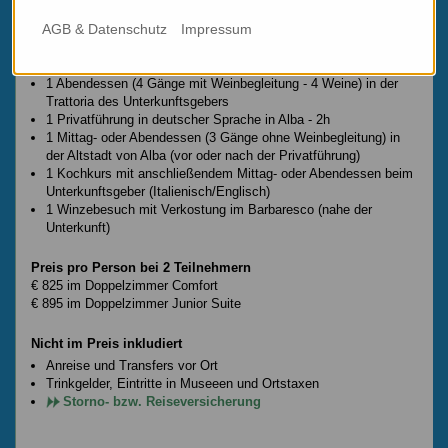
Programmbeispiel "Küche, Wein & mehr im Barbaresco"
(kann beliebig abgeändert, verlängert, verkürzt, also
AGB & Datenschutz
Impressum
maßgeschneidert werden)
4 Übernachtungen im Doppelzimmer Standard mit Frühstück
1 Abendessen (4 Gänge mit Weinbegleitung - 4 Weine) in der
Trattoria des Unterkunftsgebers
1 Privatführung in deutscher Sprache in Alba - 2h
1 Mittag- oder Abendessen (3 Gänge ohne Weinbegleitung) in
der Altstadt von Alba (vor oder nach der Privatführung)
1 Kochkurs mit anschließendem Mittag- oder Abendessen beim
Unterkunftsgeber (Italienisch/Englisch)
1 Winzebesuch mit Verkostung im Barbaresco (nahe der
Unterkunft)
Preis pro Person bei 2 Teilnehmern
€ 825 im Doppelzimmer Comfort
€ 895 im Doppelzimmer Junior Suite
Nicht im Preis inkludiert
Anreise und Transfers vor Ort
Trinkgelder, Eintritte in Museeen und Ortstaxen
Storno- bzw. Reiseversicherung