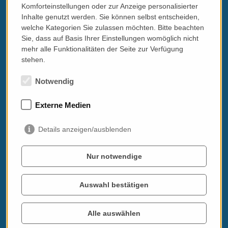
in verschiedenen Varianten mit oder ohne Tagliere (wird bei der
Komforteinstellungen oder zur Anzeige personalisierter
Programmerstellung besprochen, das Weingut verfügt über
Inhalte genutzt werden. Sie können selbst entscheiden,
hervorragende Weißweine des Roero, wie auch über hohe
welche Kategorien Sie zulassen möchten. Bitte beachten
Qualitäten im Rotweinbereich) - (Italienisch/Englisch)
Sie, dass auf Basis Ihrer Einstellungen womöglich nicht
Degustationsmenü mit/ohne Weinbegleitung im Ristorante vom
sternenprämierten Flavio Costa bei Piobesi
mehr alle Funktionalitäten der Seite zur Verfügung
Führung und Verkostung bei Weingütern im Roero, Barbaresco,
stehen.
Barolo oder auch Monferrato (Barbera)
Privatführung in deutscher Sprache in Alba, Asti oder auch
Notwendig
Turin (2,5 h)
Externe Medien
Details anzeigen/ausblenden
Nur notwendige
Auswahl bestätigen
Preise und Termine
Feber - November gemäß Ihren Wunschdaten
Alle auswählen