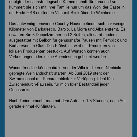
erfolgte der nächste, logische Karriereschritt für Ilaria und so
kümmert sie sich mit ihrer Familie nun um das Wohl der Gäste in
der Ende 2018 eröffneten Villa mit Blick über die Weinberge.
Das aufwendig renovierte Country House befindet sich nur wenige
Kilometer von Barbaresco, Barolo, La Morra und Alba entfernt. Es
erwarten Sie 3 Doppelzimmer und 2 Suiten, allesamt modern
ausgestattet mit Balkon für genusshafte Pausen mit Fernblick und
Barbaresco im Glas. Das Frühstück wird mit Produkten von
lokalen Produzenten bestückt. Auf Wunsch können auch
Verkostungen oder kleine Abendessen gebucht werden.
Wanderfreudige können direkt von der Villa in die vom Nebbiolo
geprägte Weinlandschaft starten. Ab Juni 2019 steht der
Swimmingpool mit Panoramablick zur Verfügung. Ideal fürs
Zwischendurch-Faulsein, für mich fixer Bestandteil jeder
Genussreise.
Nach Torino braucht man mit dem Auto ca. 1,5 Stunden, nach Asti
gerade einmal 40 Minuten.