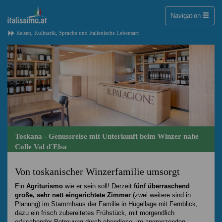
Toggle
Navigation
naviga
Reisen, Kulinarik, Sprache und Italienische Lebensart
Toskana - Genussreise mit Unterkunft beim Winzer nahe
Colle Val d`Elsa
Von toskanischer Winzerfamilie umsorgt
Ein
Agriturismo
wie er sein soll! Derzeit
fünf überraschend
große, sehr nett eingerichtete Zimmer
(zwei weitere sind in
Planung) im Stammhaus der Familie in Hügellage mit Fernblick,
dazu ein frisch zubereitetes Frühstück, mit morgendlich
erfrischender Betreuung durch ebendiese, im angrenzenden