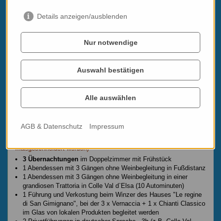
Details anzeigen/ausblenden
Nur notwendige
Auswahl bestätigen
Preise und Termine 2026
Alle auswählen
Buchbar von Ende März bis Mitte November. Die besten Zeiten
sind das Frühjahr bis Mitte Juni, sowie September und Oktober.
AGB & Datenschutz
Impressum
Programmbeispiel "Ein wenig Chianti am Reiseplan"
(kann beliebig abgeändert, verlängert, verkürzt, also
maßgeschneidert werden)
3 Übernachtungen
im Doppelzimmer mit Frühstück
1 Abendessen mit 3 Gängen ohne Weinbegleitung in Fußdistanz
1 Abendessen mit 3 Gängen ohne Weinbegleitung in einer
grandiosen Trattoria in Colle Val d`Elsa (10 Autominuten)
1 Führung und Verkostung beim Winzer des Hauses "Le regine
di San Gimignano", bei der 3 x Vernaccia + 1 x Chianti Classico
im Glas von lokalen Produkten begleitet werden