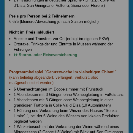
2 Privatführungen in deutscher Sprache - 3h (z.B. Colle Val
d`Elsa, San Gimignano, Volterra, Siena oder Florenz)
Preis pro Person bei 2 Teilnehmern
€ 675 (kleinere Abweichung je nach Saison möglich)
Nicht im Preis inkludiert
Anreise und Transfers vor Ort (erfolgt im eigenen PKW)
Ortstaxe, Trinkgelder und Eintritte in Museen während der
Führungen
Storno- oder Reiseversicherung
Programmbeispiel "Genusswoche im vielseitigen Chianti"
(kann beliebig abgeändert, verlängert, verkürzt, also
maßgeschneidert werden)
6 Übernachtungen
im Doppelzimmer mit Frühstück
1 Abendessen mit 3 Gängen ohne Weinbegleitung in Fußdistanz
1 Abendessen mit 3 Gängen ohne Weinbegleitung in einer
grandiosen Trattoria in Colle Val d`Elsa (10 Autominuten)
1 Führung und Verkostung beim Winzer des Hauses "Senza
Limite" ", bei der 6 Weine des Winzers von lokalen Produkten
begleitet werden
1 Winzerbesuch mit der Verkostung der Weine während eines
Mittagessens (2 Gänge / 3 Weine) mit Blick auf San Gimignano