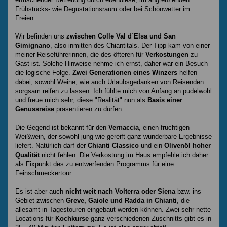
Frühstücks- wie Degustationsraum oder bei Schönwetter im
Freien.
Wir befinden uns
zwischen Colle Val d`Elsa und San
Gimignano
, also inmitten des Chiantitals. Der Tipp kam von einer
meiner Reiseführerinnen, die des öfteren für
Verkostungen
zu
Gast ist. Solche Hinweise nehme ich ernst, daher war ein Besuch
die logische Folge.
Zwei Generationen eines Winzers
helfen
dabei, sowohl Weine, wie auch Urlaubsgedanken von Reisenden
sorgsam reifen zu lassen. Ich fühlte mich von Anfang an pudelwohl
und freue mich sehr, diese "Realität" nun als
Basis einer
Genussreise
präsentieren zu dürfen.
Die Gegend ist bekannt für den
Vernaccia
, einen fruchtigen
Weißwein, der sowohl jung wie gereift ganz wunderbare Ergebnisse
liefert. Natürlich darf der
Chianti Classico
und ein
Olivenöl hoher
Qualität
nicht fehlen. Die Verkostung im Haus empfehle ich daher
als Fixpunkt des zu entwerfenden Programms für eine
Feinschmeckertour.
Es ist aber auch
nicht weit nach Volterra oder Siena
bzw. ins
Gebiet zwischen
Greve, Gaiole und Radda in Chianti
, die
allesamt in Tagestouren eingebaut werden können. Zwei sehr nette
Locations für
Kochkurse
ganz verschiedenen Zuschnitts gibt es in