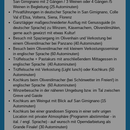
San Gimignano mit 2 Gängen / 3 Weinen oder 4 Gängen /5
Weinen in Begleitung (25 Autominuten)
Privatführungen in deutscher Sprache in San Gimignano, Colle
Val d`Elsa, Volterra, Siena, Florenz
Ganztägiger maßgeschneiderter Ausflug mit Genussguide (in
deutscher Sprache) zu Winzern, Käsemachern, Olivenölmühlen,
gerne auch gewürzt mit etwas Kultur!
Besuch mit Spaziergang im Olivenhain und Verkostung bei
einem Olivenölmacher bei Panzano (40 Autominuten)
Besuch beim Olivenölmacher mit kleinem Verkostungsseminar
in englischer Sprache (60 Autominuten)
Trüffelsuche + Pastakurs mit anschließendem Mittagessen in
englischer Sprache (40 Autominuten)
Trüffelsuche mit Verkostung (Light lunch) oder Kochkurs (50
Autominuten)
Kochkurs beim Olivenölmacher (bei Schönwetter im Freien!) in
englischer Sprache (60 Autominuten)
Winzerbesuche in der näheren Umgebung bzw. im Tal zwischen
Greve und Gaiole
Kochkurs am Weingut mit Blick auf San Gimignano (15
Autominuten)
Kochkurs bei einer grandiosen Signora in einer sehr urigen
Location mit privater Atmosphäre (Programm abstimmbar - in
ital. / engl. Sprache) - auf wunsch mit Operndarbietung als
Grande Finale! (30 Autominuten)