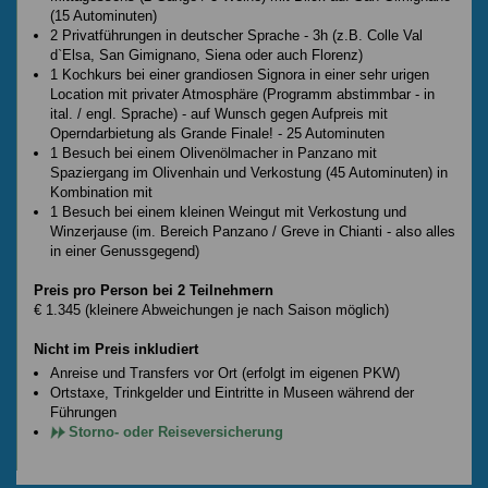
(15 Autominuten)
2 Privatführungen in deutscher Sprache - 3h (z.B. Colle Val
d`Elsa, San Gimignano, Siena oder auch Florenz)
1 Kochkurs bei einer grandiosen Signora in einer sehr urigen
Location mit privater Atmosphäre (Programm abstimmbar - in
ital. / engl. Sprache) - auf Wunsch gegen Aufpreis mit
Operndarbietung als Grande Finale! - 25 Autominuten
1 Besuch bei einem Olivenölmacher in Panzano mit
Spaziergang im Olivenhain und Verkostung (45 Autominuten) in
Kombination mit
1 Besuch bei einem kleinen Weingut mit Verkostung und
Winzerjause (im. Bereich Panzano / Greve in Chianti - also alles
in einer Genussgegend)
Preis pro Person bei 2 Teilnehmern
€ 1.345 (kleinere Abweichungen je nach Saison möglich)
Nicht im Preis inkludiert
Anreise und Transfers vor Ort (erfolgt im eigenen PKW)
Ortstaxe, Trinkgelder und Eintritte in Museen während der
Führungen
Storno- oder Reiseversicherung