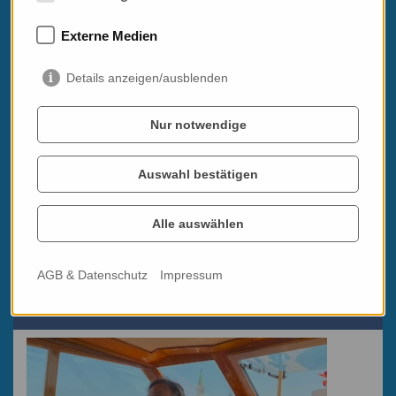
Kategorien:
Externe Medien
Alle
Details anzeigen/ausblenden
Essen & Trinken
Espresso & Dolce
Nur notwendige
Kochbuch, Literatur & Reiselektüre
Italovieles
Auswahl bestätigen
Musik, Theater, Film & Kunst
Reisen, Reiseideen & Co
Bustine di bacco
Alle auswählen
mipiace.at - KFZ & Lifestyle
AGB & Datenschutz
Impressum
Post aus Italien