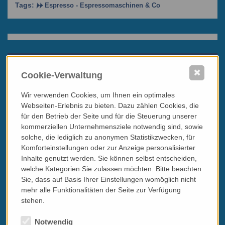
Tags:
Espresso - Espressomaschinen & Co
italissimo's Blog
✖
Cookie-Verwaltung
ITALOVIEL = VIEL ITALIEN
Wir verwenden Cookies, um Ihnen ein optimales
In diesem Bereich der Website geht es gemütlich bis
Webseiten-Erlebnis zu bieten. Dazu zählen Cookies, die
geschwätzig zu. In den Blogbeiträgen stelle ich italienische
für den Betrieb der Seite und für die Steuerung unserer
Produkte (Feinkost, Wein & mehr) vor, schmökere in
Kochbüchern und Reiseliteratur oder berichte von Fundorten
kommerziellen Unternehmensziele notwendig sind, sowie
verkosteter Gaumenfreuden während meiner Reisen durch
solche, die lediglich zu anonymen Statistikzwecken, für
Italien.
Komforteinstellungen oder zur Anzeige personalisierter
Inhalte genutzt werden. Sie können selbst entscheiden,
Ein paar Gastautoren und Verlage unterstützen mich dabei,
welche Kategorien Sie zulassen möchten. Bitte beachten
was mich ganz besonders freut. Damit wird das
Sie, dass auf Basis Ihrer Einstellungen womöglich nicht
Themenspektrum um Lifestyle, Motoren, Film, Musik u.v.m.
erweitert.
mehr alle Funktionalitäten der Seite zur Verfügung
stehen.
Viel Spaß beim Lesen!
Notwendig