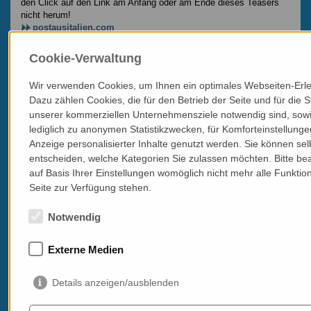
den Click auf den Link am Anfang oder am Ende dieses Teasers
nicht herum!
postausitalien.com
Cookie-Verwaltung
Bustine di bacco
Wir verwenden Cookies, um Ihnen ein optimales Webseiten-Erleb
Dazu zählen Cookies, die für den Betrieb der Seite und für die 
unserer kommerziellen Unternehmensziele notwendig sind, sowi
lediglich zu anonymen Statistikzwecken, für Komforteinstellunge
Anzeige personalisierter Inhalte genutzt werden. Sie können sel
entscheiden, welche Kategorien Sie zulassen möchten. Bitte be
auf Basis Ihrer Einstellungen womöglich nicht mehr alle Funktion
Seite zur Verfügung stehen.
Notwendig
Bustine di bacco
„Bustine di Minerva" hieß Umberto Ecos langjährige Kolumne und
Externe Medien
frech strich Roland Graf die Göttin des Herdes und ersetzte sie für
die neue „italissimo"-Kolumne durch den Gott des Rausches.
Details anzeigen/ausblenden
Der Autor (im Bild von Ch. Barz vor den besagten Bustine
abgelichtet) sagt damit gleich auch etwas über sich: Er ist