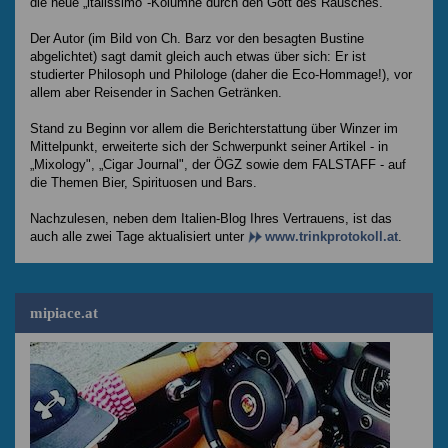
die neue „italissimo"-Kolumne durch den Gott des Rausches.
Der Autor (im Bild von Ch. Barz vor den besagten Bustine
abgelichtet) sagt damit gleich auch etwas über sich: Er ist
studierter Philosoph und Philologe (daher die Eco-Hommage!), vor
allem aber Reisender in Sachen Getränken.
Stand zu Beginn vor allem die Berichterstattung über Winzer im
Mittelpunkt, erweiterte sich der Schwerpunkt seiner Artikel - in
„Mixology", „Cigar Journal", der ÖGZ sowie dem FALSTAFF - auf
die Themen Bier, Spirituosen und Bars.
Nachzulesen, neben dem Italien-Blog Ihres Vertrauens, ist das
auch alle zwei Tage aktualisiert unter
www.trinkprotokoll.at
.
mipiace.at