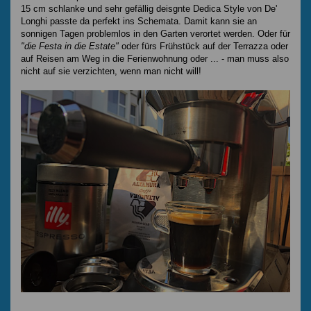
15 cm schlanke und sehr gefällig deisgnte Dedica Style von De'
Longhi passte da perfekt ins Schemata. Damit kann sie an
sonnigen Tagen problemlos in den Garten verortet werden. Oder für
"die Festa in die Estate"
oder fürs Frühstück auf der Terrazza oder
auf Reisen am Weg in die Ferienwohnung oder ... - man muss also
nicht auf sie verzichten, wenn man nicht will!