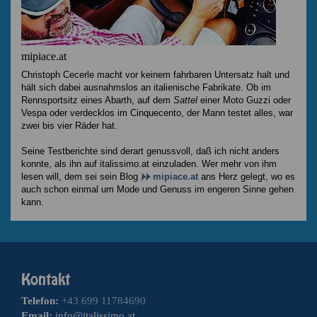
mipiace.at
Christoph Cecerle macht vor keinem fahrbaren Untersatz halt und
hält sich dabei ausnahmslos an italienische Fabrikate. Ob im
Rennsportsitz eines Abarth, auf dem
Sattel
einer Moto Guzzi oder
Vespa oder verdecklos im Cinquecento, der Mann testet alles, war
zwei bis vier Räder hat.
Seine Testberichte sind derart genussvoll, daß ich nicht anders
konnte, als ihn auf italissimo.at einzuladen. Wer mehr von ihm
lesen will, dem sei sein Blog
mipiace.at
ans Herz gelegt, wo es
auch schon einmal um Mode und Genuss im engeren Sinne gehen
kann.
Telefon:
+43 699 11784690
Email:
info@italissimo.at