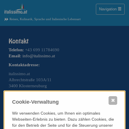
Toggle
Navigation
naviga
Reisen, Kulinarik, Sprache und Italienische Lebensart
Telefon:
+43 699 11784690
Email:
info@italissimo.at
Kontaktadresse:
italissimo.at
Albrechtstraße 103A/11
3400 Klosterneuburg
Impressum
✖
Cookie-Verwaltung
AGB & Datenschutz
Standardinformationsplatz PRG
Wir verwenden Cookies, um Ihnen ein optimales
Webseiten-Erlebnis zu bieten. Dazu zählen Cookies, die
Werben auf italissimo.at
für den Betrieb der Seite und für die Steuerung unserer