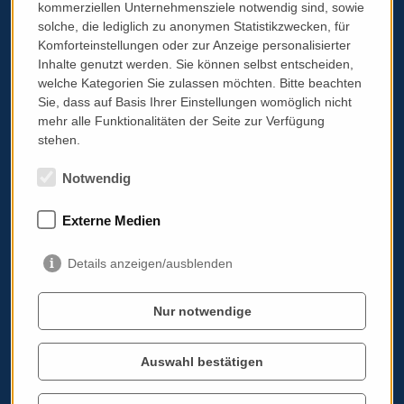
Cookie Einstellungen bearbeiten
kommerziellen Unternehmensziele notwendig sind, sowie
solche, die lediglich zu anonymen Statistikzwecken, für
Komforteinstellungen oder zur Anzeige personalisierter
Inhalte genutzt werden. Sie können selbst entscheiden,
welche Kategorien Sie zulassen möchten. Bitte beachten
Sie, dass auf Basis Ihrer Einstellungen womöglich nicht
Italoviel
mehr alle Funktionalitäten der Seite zur Verfügung
Eventkalender
stehen.
Über mich
Blog
Notwendig
Italia in Austria
Geschäfte, Lokale, Sprachkurse, Kochkurse
Externe Medien
Italienisch lernen (on- & offline)
Koch-/Baristakurse & Weindegustationen
Gutscheine
Details anzeigen/ausblenden
Viaggi in italia
Sprachreisen
Nur notwendige
Genussreisen
Genussreisen ABC
Auswahl bestätigen
Kochreisen
Reiseversicherung