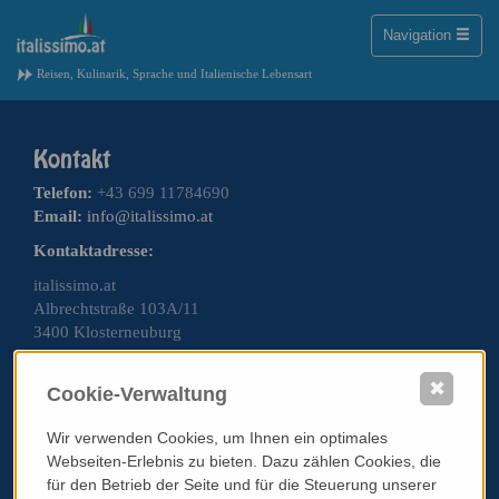
Toggle
Navigation
naviga
Reisen, Kulinarik, Sprache und Italienische Lebensart
Telefon:
+43 699 11784690
Email:
info@italissimo.at
Kontaktadresse:
italissimo.at
Albrechtstraße 103A/11
3400 Klosterneuburg
Impressum
✖
Cookie-Verwaltung
AGB & Datenschutz
Standardinformationsplatz PRG
Wir verwenden Cookies, um Ihnen ein optimales
Webseiten-Erlebnis zu bieten. Dazu zählen Cookies, die
Werben auf italissimo.at
für den Betrieb der Seite und für die Steuerung unserer