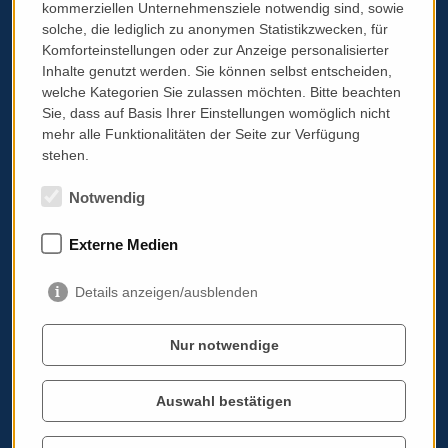
Cookie Einstellungen bearbeiten
kommerziellen Unternehmensziele notwendig sind, sowie
solche, die lediglich zu anonymen Statistikzwecken, für
Komforteinstellungen oder zur Anzeige personalisierter
Inhalte genutzt werden. Sie können selbst entscheiden,
welche Kategorien Sie zulassen möchten. Bitte beachten
Sie, dass auf Basis Ihrer Einstellungen womöglich nicht
Italoviel
mehr alle Funktionalitäten der Seite zur Verfügung
Eventkalender
stehen.
Über mich
Blog
Notwendig
Italia in Austria
Geschäfte, Lokale, Sprachkurse, Kochkurse
Externe Medien
Italienisch lernen (on- & offline)
Koch-/Baristakurse & Weindegustationen
Gutscheine
Details anzeigen/ausblenden
Viaggi in italia
Sprachreisen
Nur notwendige
Genussreisen
Genussreisen ABC
Auswahl bestätigen
Kochreisen
Reiseversicherung