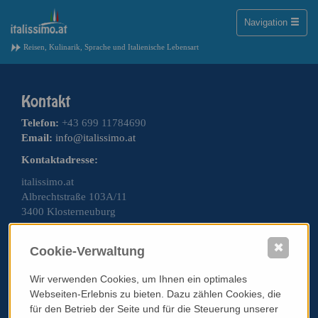
Toggle
Navigation
naviga
Reisen, Kulinarik, Sprache und Italienische Lebensart
Telefon:
+43 699 11784690
Email:
info@italissimo.at
Kontaktadresse:
italissimo.at
Albrechtstraße 103A/11
3400 Klosterneuburg
Impressum
✖
Cookie-Verwaltung
AGB & Datenschutz
Standardinformationsplatz PRG
Wir verwenden Cookies, um Ihnen ein optimales
Webseiten-Erlebnis zu bieten. Dazu zählen Cookies, die
Werben auf italissimo.at
für den Betrieb der Seite und für die Steuerung unserer