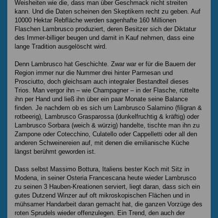
Weisheiten wie die, dass man über Geschmack nicht streiten
kann. Und die Daten scheinen den Skeptikern recht zu geben. Auf
10000 Hektar Rebfläche werden sagenhafte 160 Millionen
Flaschen Lambrusco produziert, deren Besitzer sich der Diktatur
des Immer-billiger beugen und damit in Kauf nehmen, dass eine
lange Tradition ausgelöscht wird.
Denn Lambrusco hat Geschichte. Zwar war er für die Bauern der
Region immer nur die Nummer drei hinter Parmesan und
Prosciutto, doch gleichsam auch integraler Bestandteil dieses
Trios. Man vergor ihn – wie Champagner – in der Flasche, rüttelte
ihn per Hand und ließ ihn über ein paar Monate seine Balance
finden. Je nachdem ob es sich um Lambrusco Salamino (filigran &
rotbeerig), Lambrusco Grasparossa (dunkelfruchtig & kräftig) oder
Lambrusco Sorbara (weich & würzig) handelte, tischte man ihn zu
Zampone oder Cotecchino, Culatello oder Cappelletti oder all den
anderen Schweinereien auf, mit denen die emilianische Küche
längst berühmt geworden ist.
Dass selbst Massimo Bottura, Italiens bester Koch mit Sitz in
Modena, in seiner Osteria Francescana heute wieder Lambrusco
zu seinen 3 Hauben-Kreationen serviert, liegt daran, dass sich ein
gutes Dutzend Winzer auf oft mikroskopischen Flächen und in
mühsamer Handarbeit daran gemacht hat, die ganzen Vorzüge des
roten Sprudels wieder offenzulegen. Ein Trend, den auch der