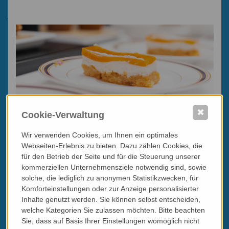
✖
Cookie-Verwaltung
Termine und Preise
März - November gemäß Ihren Wunschdaten
Wir verwenden Cookies, um Ihnen ein optimales
Webseiten-Erlebnis zu bieten. Dazu zählen Cookies, die
Programmbeispiel "Lambrusco, Aceto Balsamico &
für den Betrieb der Seite und für die Steuerung unserer
Parmigiano"
kommerziellen Unternehmensziele notwendig sind, sowie
(kann beliebig abgeändert, verlängert, verkürzt, also
maßgeschneidert werden)
solche, die lediglich zu anonymen Statistikzwecken, für
3 Übernachtungen im Doppelzimmer Suite mit Frühstück
Komforteinstellungen oder zur Anzeige personalisierter
im Haus:
1 Abendessen mit 3 Gängen mit kleiner
Inhalte genutzt werden. Sie können selbst entscheiden,
Weinbegleitung (2 Weine) i
welche Kategorien Sie zulassen möchten. Bitte beachten
1 Besuch bei einer modernen Acetaia / Winzer mit Verkostung
Sie, dass auf Basis Ihrer Einstellungen womöglich nicht
derer Weine und Aceto Balsamico Variante mit Parmesan &