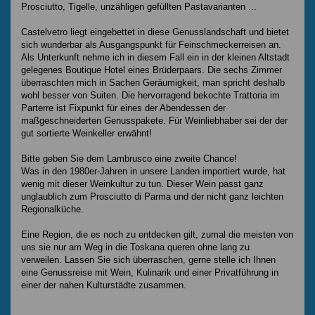
Prosciutto, Tigelle, unzähligen gefüllten Pastavarianten ...
Castelvetro liegt eingebettet in diese Genusslandschaft und bietet
sich wunderbar als Ausgangspunkt für Feinschmeckerreisen an.
Als Unterkunft nehme ich in diesem Fall ein in der kleinen Altstadt
gelegenes Boutique Hotel eines Brüderpaars. Die sechs Zimmer
überraschten mich in Sachen Geräumigkeit, man spricht deshalb
wohl besser von Suiten. Die hervorragend bekochte Trattoria im
Parterre ist Fixpunkt für eines der Abendessen der
maßgeschneiderten Genusspakete. Für Weinliebhaber sei der der
gut sortierte Weinkeller erwähnt!
Bitte geben Sie dem Lambrusco eine zweite Chance!
Was in den 1980er-Jahren in unsere Landen importiert wurde, hat
wenig mit dieser Weinkultur zu tun. Dieser Wein passt ganz
unglaublich zum Prosciutto di Parma und der nicht ganz leichten
Regionalküche.
Eine Region, die es noch zu entdecken gilt, zumal die meisten von
uns sie nur am Weg in die Toskana queren ohne lang zu
verweilen. Lassen Sie sich überraschen, gerne stelle ich Ihnen
eine Genussreise mit Wein, Kulinarik und einer Privatführung in
einer der nahen Kulturstädte zusammen.