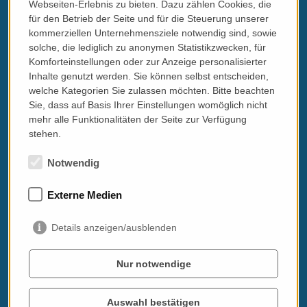
des Hauses)
Webseiten-Erlebnis zu bieten. Dazu zählen Cookies, die
Picknick für 2 (organisiert vom Winzer auf seinem Grundstück)
für den Betrieb der Seite und für die Steuerung unserer
Privatführung mit Verkostung in einer Kleinbrauerei (10 km,
kommerziellen Unternehmensziele notwendig sind, sowie
ital./engl.)
solche, die lediglich zu anonymen Statistikzwecken, für
Massagen und Behandlungen im Wellnessbereich
Komforteinstellungen oder zur Anzeige personalisierter
Privatführungen in den Kunststädten (Todi, Assisi, Orvieto,
Inhalte genutzt werden. Sie können selbst entscheiden,
Foligno ...) in deutscher Sprache (2 - 3h)
Italienischlektionen mit Privatlehrer in der Unterkunft oder in
welche Kategorien Sie zulassen möchten. Bitte beachten
einer Sprachschule im nahen Todi
Sie, dass auf Basis Ihrer Einstellungen womöglich nicht
Ganztagespartie mit deutschsprachigem Guide mit Besuch und
mehr alle Funktionalitäten der Seite zur Verfügung
Verkostung bei Winzern und anderen Genusshandwerkern
stehen.
(Olivenöl, Trüffel, Linsen, Bier ... - nach Absprache). Guide fährt
bei Ihnen im Auto als wissende Navi mit.
Notwendig
Weitere Winzerbesuche mit Führung und Verkostungen
Radverleih im Haus - auch mit geführten Radttouren buchbar!
Externe Medien
Details anzeigen/ausblenden
Nur notwendige
Auswahl bestätigen