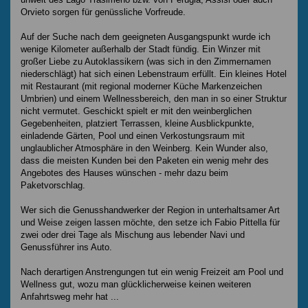
Orvieto sorgen für genüssliche Vorfreude.
Auf der Suche nach dem geeigneten Ausgangspunkt wurde ich
wenige Kilometer außerhalb der Stadt fündig. Ein Winzer mit
großer Liebe zu Autoklassikern (was sich in den Zimmernamen
niederschlägt) hat sich einen Lebenstraum erfüllt. Ein kleines Hotel
mit Restaurant (mit regional moderner Küche Markenzeichen
Umbrien) und einem Wellnessbereich, den man in so einer Struktur
nicht vermutet. Geschickt spielt er mit den weinberglichen
Gegebenheiten, platziert Terrassen, kleine Ausblickpunkte,
einladende Gärten, Pool und einen Verkostungsraum mit
unglaublicher Atmosphäre in den Weinberg. Kein Wunder also,
dass die meisten Kunden bei den Paketen ein wenig mehr des
Angebotes des Hauses wünschen - mehr dazu beim
Paketvorschlag.
Wer sich die Genusshandwerker der Region in unterhaltsamer Art
und Weise zeigen lassen möchte, den setze ich Fabio Pittella für
zwei oder drei Tage als Mischung aus lebender Navi und
Genussführer ins Auto.
Nach derartigen Anstrengungen tut ein wenig Freizeit am Pool und
Wellness gut, wozu man glücklicherweise keinen weiteren
Anfahrtsweg mehr hat ...