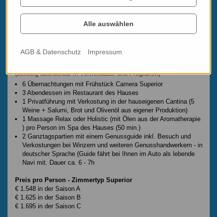
Preise und Termine
Alle auswählen
Saison A: 02.04. - 24.04. / 13.10. - 23.12.
Saison B: 02.05.- 20.06. / 15.09. - 12.10.
Saison C: 25.04. - 01.05. / 21.06. - 14.09. / 27.12. - 31.12.
AGB & Datenschutz
Impressum
Programmbeispiel "7 Tage Genuss für alle Sinne"
(beliebig abänderbar in Verweildauer und Programm)
6 Übernachtungen mit Frühstück Camera Superior
3 Abendessen im Restaurant des Hauses
1 Privatführung mit Verkostung in der hauseigenen Cantina (5
Weine + Salumi, Brot und Olivenöl aus eigener Produktion)
1 Massage Relax oder Holistic (mit Ölen aus der Aromatherapie
) pro Person im Spa des Hauses (50 min.)
2 Ganztagspartien mit einem Genussguide inkl. Besuch und
Verkostungen bei Winzern und weiteren Genusshandwerkern - in
deutscher Sprache (Guide fährt bei Ihnen im Auto als lebende
Navi mit. Dauer ca. 6 - 7h
Preis pro Person - Zimmertyp Superior
€ 1.548 in der Saison A
€ 1.625 in der Saison B
€ 1.695 in der Saison C