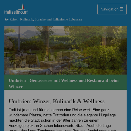
Toggle
Navigation
naviga
Reisen, Kulinarik, Sprache und Italienische Lebensart
Umbrien - Genussreise mit Wellness und Restaurant beim
Winzer
Umbrien: Winzer, Kulinarik & Wellness
Todi ist ja an und für sich schon eine Reise wert. Eine ganz
wunderbare Piazza, nette Trattorien und die elegante Hügellage
machten die Stadt schon in der 90er Jahren zu einem
Vorzeigeprojekt in Sachen lebenswerte Stadt. Auch die Lage
unweit des Lago Trasimeno bzw. von Perugia, Assisi oder auch