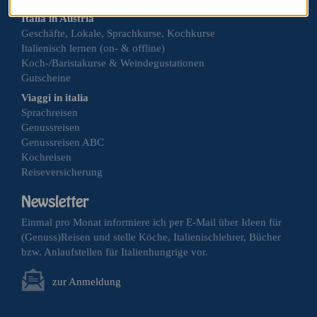
Italia in Austria
Geschäfte, Lokale, Sprachkurse, Kochkurse
Italienisch lernen (on- & offline)
Koch-/Baristakurse & Weindegustationen
Gutscheine
Viaggi in italia
Sprachreisen
Genussreisen
Genussreisen ABC
Kochreisen
Reiseversicherung
Einmal pro Monat informiere ich per E-Mail über Ideen für
(Genuss)Reisen und stelle Köche, Italienischlehrer, Bücher
bzw. Anlaufstellen für Italienhungrige vor.
zur Anmeldung