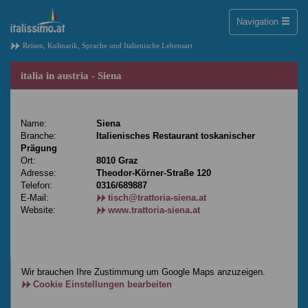
Toggle
Navigation
naviga
Reisen, Kulinarik, Sprache und Italienische Lebensart
italia in austria - Siena
Name:
Siena
Branche:
Italienisches Restaurant toskanischer
Prägung
Ort:
8010 Graz
Adresse:
Theodor-Körner-Straße 120
Telefon:
0316/689887
E-Mail:
tisch@trattoria-siena.at
Website:
www.trattoria-siena.at
Wir brauchen Ihre Zustimmung um Google Maps anzuzeigen.
Cookie Einstellungen bearbeiten