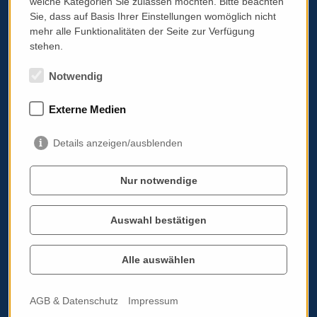
welche Kategorien Sie zulassen möchten. Bitte beachten
Email:
info@italissimo.at
Sie, dass auf Basis Ihrer Einstellungen womöglich nicht
mehr alle Funktionalitäten der Seite zur Verfügung
Kontaktadresse:
stehen.
italissimo.at
Albrechtstraße 103A/11
Notwendig
3400 Klosterneuburg
Impressum
Externe Medien
AGB & Datenschutz
Details anzeigen/ausblenden
Standardinformationsplatz PRG
Werben auf italissimo.at
Nur notwendige
Cookie Einstellungen bearbeiten
Auswahl bestätigen
Alle auswählen
Italoviel
Eventkalender
Über mich
AGB & Datenschutz
Impressum
Blog