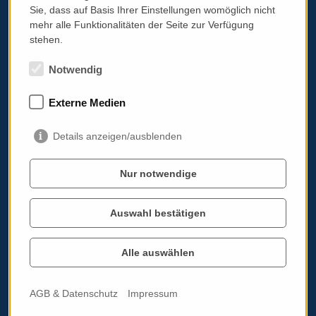
Sie, dass auf Basis Ihrer Einstellungen womöglich nicht
Kontaktadresse:
mehr alle Funktionalitäten der Seite zur Verfügung
stehen.
italissimo.at
Albrechtstraße 103A/11
Notwendig
3400 Klosterneuburg
Impressum
Externe Medien
AGB & Datenschutz
Details anzeigen/ausblenden
Standardinformationsplatz PRG
Werben auf italissimo.at
Nur notwendige
Cookie Einstellungen bearbeiten
Auswahl bestätigen
Alle auswählen
Italoviel
Eventkalender
Über mich
AGB & Datenschutz
Impressum
Blog