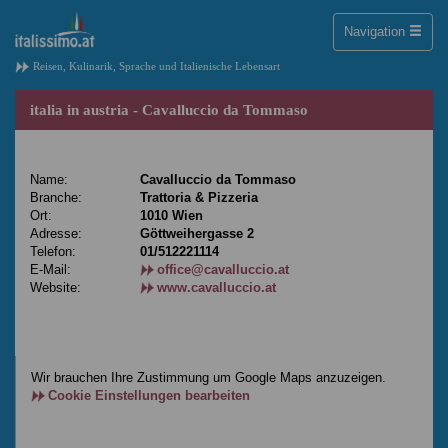
Toggle
Navigation
naviga
Reisen, Kulinarik, Sprache und Italienische Lebensart
italia in austria - Cavalluccio da Tommaso
Name:
Cavalluccio da Tommaso
Branche:
Trattoria & Pizzeria
Ort:
1010 Wien
Adresse:
Göttweihergasse 2
Telefon:
01/512221114
E-Mail:
office@cavalluccio.at
Website:
www.cavalluccio.at
Wir brauchen Ihre Zustimmung um Google Maps anzuzeigen.
Cookie Einstellungen bearbeiten