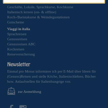
Italia in Austria
Geschäfte, Lokale, Sprachkurse, Kochkurse
Italienisch lernen (on- & offline)
Koch-/Baristakurse & Weindegustationen
Gutscheine
Viaggi in italia
Sprachreisen
Genussreisen
Genussreisen ABC
Kochreisen
Reiseversicherung
Einmal pro Monat informiere ich per E-Mail über Ideen für
(Genuss)Reisen und stelle Köche, Italienischlehrer, Bücher
bzw. Anlaufstellen für Italienhungrige vor.
zur Anmeldung