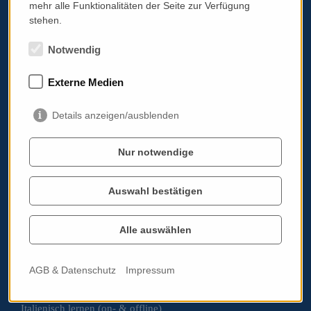
italissimo.at
mehr alle Funktionalitäten der Seite zur Verfügung
Albrechtstraße 103A/11
stehen.
3400 Klosterneuburg
Notwendig
Impressum
AGB & Datenschutz
Externe Medien
Standardinformationsplatz PRG
Details anzeigen/ausblenden
Werben auf italissimo.at
Cookie Einstellungen bearbeiten
Nur notwendige
Auswahl bestätigen
Italoviel
Alle auswählen
Eventkalender
Über mich
Blog
AGB & Datenschutz
Impressum
Italia in Austria
Geschäfte, Lokale, Sprachkurse, Kochkurse
Italienisch lernen (on- & offline)