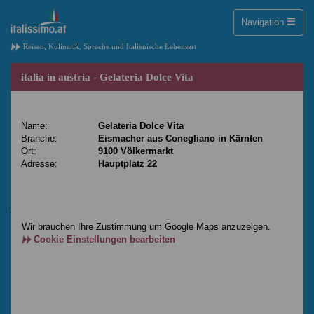
Toggle
Navigation
naviga
Reisen, Kulinarik, Sprache und Italienische Lebensart
italia in austria - Gelateria Dolce Vita
Name:
Gelateria Dolce Vita
Branche:
Eismacher aus Conegliano in Kärnten
Ort:
9100 Völkermarkt
Adresse:
Hauptplatz 22
Wir brauchen Ihre Zustimmung um Google Maps anzuzeigen.
Cookie Einstellungen bearbeiten