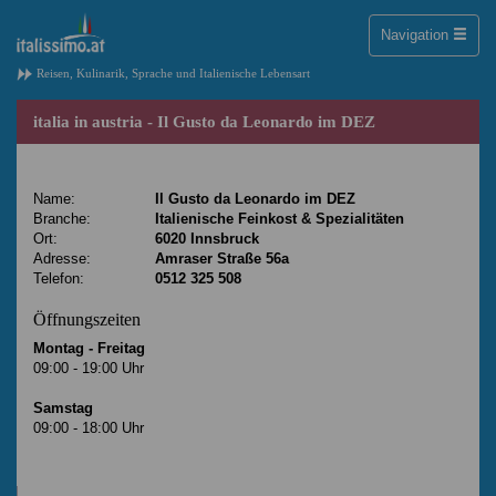
Toggle
Navigation
naviga
Reisen, Kulinarik, Sprache und Italienische Lebensart
italia in austria - Il Gusto da Leonardo im DEZ
Name:
Il Gusto da Leonardo im DEZ
Branche:
Italienische Feinkost & Spezialitäten
Ort:
6020 Innsbruck
Adresse:
Amraser Straße 56a
Telefon:
0512 325 508
Öffnungszeiten
Montag - Freitag
09:00 - 19:00 Uhr
Samstag
09:00 - 18:00 Uhr