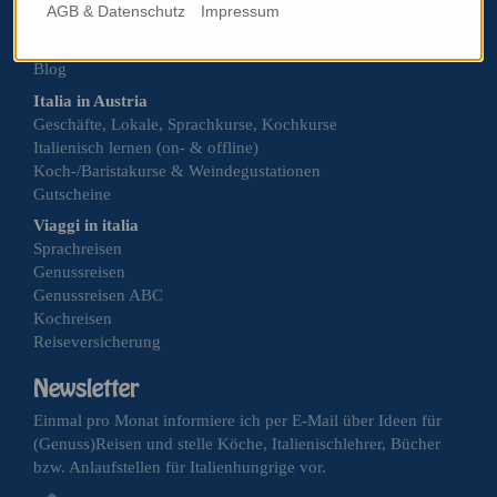
AGB & Datenschutz
Impressum
Eventkalender
Über mich
Blog
Italia in Austria
Geschäfte, Lokale, Sprachkurse, Kochkurse
Italienisch lernen (on- & offline)
Koch-/Baristakurse & Weindegustationen
Gutscheine
Viaggi in italia
Sprachreisen
Genussreisen
Genussreisen ABC
Kochreisen
Reiseversicherung
Einmal pro Monat informiere ich per E-Mail über Ideen für
(Genuss)Reisen und stelle Köche, Italienischlehrer, Bücher
bzw. Anlaufstellen für Italienhungrige vor.