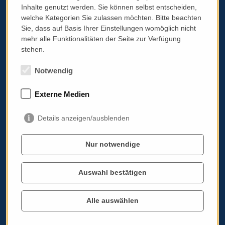
Inhalte genutzt werden. Sie können selbst entscheiden,
welche Kategorien Sie zulassen möchten. Bitte beachten
Sie, dass auf Basis Ihrer Einstellungen womöglich nicht
Telefon:
+43 699 11784690
mehr alle Funktionalitäten der Seite zur Verfügung
Email:
info@italissimo.at
stehen.
Kontaktadresse:
Notwendig
italissimo.at
Albrechtstraße 103A/11
3400 Klosterneuburg
Externe Medien
Impressum
Details anzeigen/ausblenden
AGB & Datenschutz
Standardinformationsplatz PRG
Nur notwendige
Werben auf italissimo.at
Cookie Einstellungen bearbeiten
Auswahl bestätigen
Alle auswählen
Italoviel