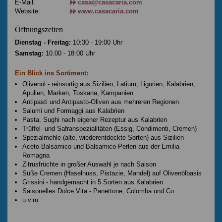
E-Mail:
casa@casacaria.com
Website:
www.casacaria.com
Öffnungszeiten
Dienstag - Freitag:
10:30 - 19:00 Uhr
Samstag:
10.00 - 18:00 Uhr
Ein Blick ins Sortiment:
Olivenöl - reinsortig aus Sizilien, Latium, Ligurien, Kalabrien,
Apulien, Marken, Toskana, Kampanien
Antipasti und Antipasto-Oliven aus mehreren Regionen
Salumi und Formaggi aus Kalabrien
Pasta, Sughi nach eigener Rezeptur aus Kalabrien
Trüffel- und Safranspezialitäten (Essig, Condimenti, Cremen)
Spezialmehle (alte, wiederentdeckte Sorten) aus Sizilien
Aceto Balsamico und Balsamico-Perlen aus der Emilia
Romagna
Zitrusfrüchte in großer Auswahl je nach Saison
Süße Cremen (Haselnuss, Pistazie, Mandel) auf Olivenölbasis
Grissini - handgemacht in 5 Sorten aus Kalabrien
Saisonelles Dolce Vita - Panettone, Colomba und Co.
u.v.m.