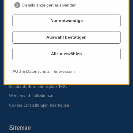
Details anzeigen/ausblenden
Nur notwendige
Telefon:
+43 699 11784690
Email:
info@italissimo.at
Kontaktadresse:
Auswahl bestätigen
italissimo.at
Albrechtstraße 103A/11
Alle auswählen
3400 Klosterneuburg
Impressum
AGB & Datenschutz
Impressum
AGB & Datenschutz
Standardinformationsplatz PRG
Werben auf italissimo.at
Cookie Einstellungen bearbeiten