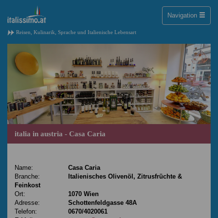
Toggle
Navigation
naviga
Reisen, Kulinarik, Sprache und Italienische Lebensart
italia in austria - Casa Caria
Name:
Casa Caria
Branche:
Italienisches Olivenöl, Zitrusfrüchte &
Feinkost
Ort:
1070 Wien
Adresse:
Schottenfeldgasse 48A
Telefon:
0670/4020061