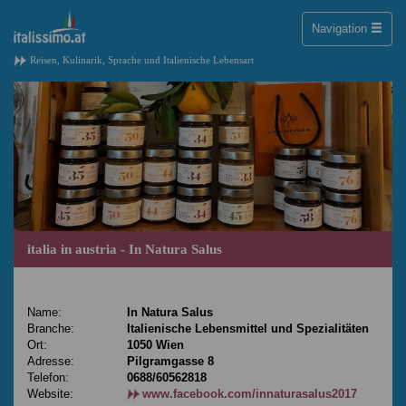
Toggle
Navigation
naviga
Reisen, Kulinarik, Sprache und Italienische Lebensart
italia in austria - In Natura Salus
Name:
In Natura Salus
Branche:
Italienische Lebensmittel und Spezialitäten
Ort:
1050 Wien
Adresse:
Pilgramgasse 8
Telefon:
0688/60562818
Website:
www.facebook.com/innaturasalus2017