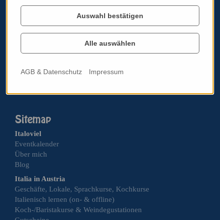
3400 Klosterneuburg
Auswahl bestätigen
Impressum
AGB & Datenschutz
Alle auswählen
Standardinformationsplatz PRG
Werben auf italissimo.at
AGB & Datenschutz
Impressum
Cookie Einstellungen bearbeiten
Italoviel
Eventkalender
Über mich
Blog
Italia in Austria
Geschäfte, Lokale, Sprachkurse, Kochkurse
Italienisch lernen (on- & offline)
Koch-/Baristakurse & Weindegustationen
Gutscheine