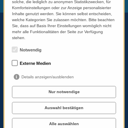
solche, die lediglich zu anonymen Statistikzwecken, für
Komforteinstellungen oder zur Anzeige personalisierter
Inhalte genutzt werden. Sie können selbst entscheiden,
welche Kategorien Sie zulassen möchten. Bitte beachten
Sie, dass auf Basis Ihrer Einstellungen womöglich nicht
mehr alle Funktionalitäten der Seite zur Verfügung
Telefon:
+43 699 11784690
stehen.
Email:
info@italissimo.at
Notwendig
Kontaktadresse:
italissimo.at
Externe Medien
Albrechtstraße 103A/11
3400 Klosterneuburg
Details anzeigen/ausblenden
Impressum
AGB & Datenschutz
Nur notwendige
Standardinformationsplatz PRG
Auswahl bestätigen
Werben auf italissimo.at
Cookie Einstellungen bearbeiten
Alle auswählen