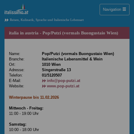
Toggle
Navigation
naviga
Reisen, Kulinarik, Sprache und Italienische Lebensart
italia in austria - Pop/Putzi (vormals Buongustaio Wien)
Name:
Pop/Putzi (vormals Buongustaio Wien)
Branche:
Italienische Lebensmittel & Wein
Ort:
1010 Wien
Adresse:
Singerstraße 13
Telefon:
01/5120507
E-Mail:
info@pop-putzi.at
Website:
www.pop-putzi.at
Winterpause bis 11.02.2026
Mittwoch - Freitag:
11:00 - 19:00 Uhr
Samstag:
10:00 - 18:00 Uhr