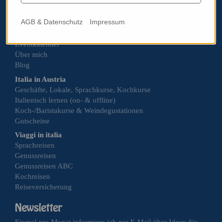
AGB & Datenschutz
Impressum
Italoviel
Eventkalender
Über mich
Blog
Italia in Austria
Geschäfte, Lokale, Sprachkurse, Kochkurse
Italienisch lernen (on- & offline)
Koch-/Baristakurse & Weindegustationen
Gutscheine
Viaggi in italia
Sprachreisen
Genussreisen
Genussreisen ABC
Kochreisen
Reiseversicherung